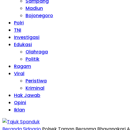
Sampang
Madiun
Bojonegoro
Polri
TNI
Investigasi
Edukasi
Olahraga
Politik
Ragam
Viral
Peristiwa
Kriminal
Hak Jawab
Opini
Iklan
Beranda
Sidoarjo
Polsek Taman Bersama Bhayangkari Aw