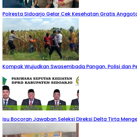
Polresta Sidoarjo Gelar Cek Kesehatan Gratis Anggo
Kompak Wujudkan Swasembada Pangan, Polisi dan Pe
Isu Bocoran Jawaban Seleksi Direksi Delta Tirta Men