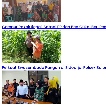
Gempur Rokok Ilegal: Satpol PP dan Bea Cukai Beri P
Perkuat Swasembada Pangan di Sidoarjo, Polsek Ba