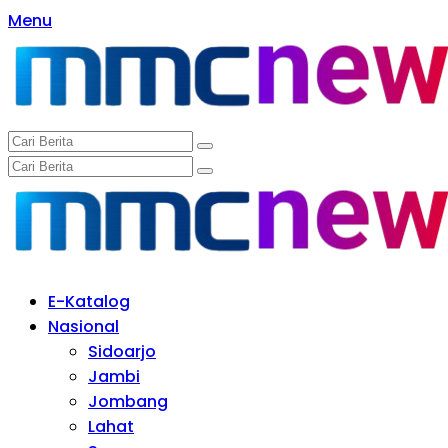
Langsung
Menu
ke
konten
E-Katalog
Nasional
Sidoarjo
Jambi
Jombang
Lahat