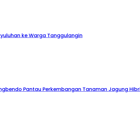
enyuluhan ke Warga Tanggulangin
longbendo Pantau Perkembangan Tanaman Jagung Hibr