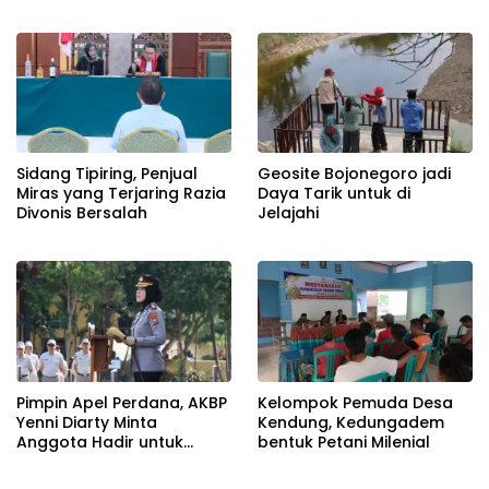
Beroperasi Terang-
Terangan, Seolah Hukum
Bungkam
Sidang Tipiring, Penjual
Geosite Bojonegoro jadi
Miras yang Terjaring Razia
Daya Tarik untuk di
Divonis Bersalah
Jelajahi
Pimpin Apel Perdana, AKBP
Kelompok Pemuda Desa
Yenni Diarty Minta
Kendung, Kedungadem
Anggota Hadir untuk
bentuk Petani Milenial
Masyarakat