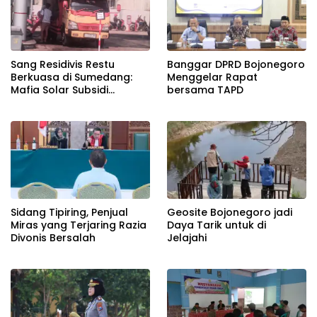
Banggar DPRD Bojonegoro
Sang Residivis Restu
Menggelar Rapat
Berkuasa di Sumedang:
bersama TAPD
Mafia Solar Subsidi
Beroperasi Terang-
Terangan, Seolah Hukum
Bungkam
Sidang Tipiring, Penjual
Geosite Bojonegoro jadi
Miras yang Terjaring Razia
Daya Tarik untuk di
Divonis Bersalah
Jelajahi