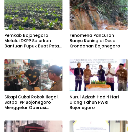
Pemkab Bojonegoro
Fenomena Pancuran
Melalui DKPP Salurkan
Banyu Kuning di Desa
Bantuan Pupuk Buat Petani
Krondonan Bojonegoro
Tembakau
Sikapi Cukai Rokok Ilegal,
Nurul Azizah Hadiri Hari
Satpol PP Bojonegoro
Ulang Tahun PWRI
Menggelar Operasi
Bojonegoro
Gabungan