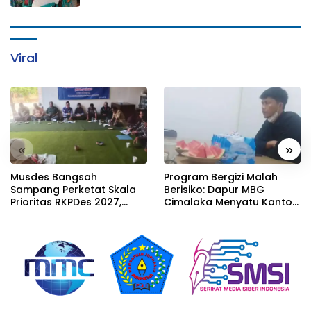
Viral
«
»
Musdes Bangsah
Program Bergizi Malah
Sampang Perketat Skala
Berisiko: Dapur MBG
Prioritas RKPDes 2027,
Cimalaka Menyatu Kantor
Sekcam Mengingatkan
Desa, Fasilitas Jauh dari
Desa tidak boleh terjebak
Standar
pada pemerataan yang
seragam