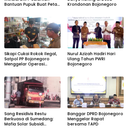
Bantuan Pupuk Buat Petani
Krondonan Bojonegoro
Tembakau
Sikapi Cukai Rokok Ilegal,
Nurul Azizah Hadiri Hari
Satpol PP Bojonegoro
Ulang Tahun PWRI
Menggelar Operasi
Bojonegoro
Gabungan
Banggar DPRD Bojonegoro
Sang Residivis Restu
Menggelar Rapat
Berkuasa di Sumedang:
bersama TAPD
Mafia Solar Subsidi