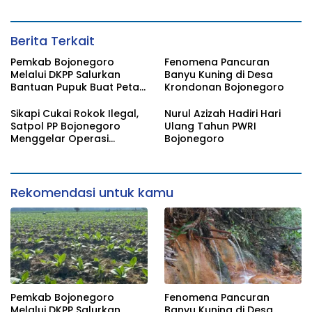
Berita Terkait
Pemkab Bojonegoro
Fenomena Pancuran
Melalui DKPP Salurkan
Banyu Kuning di Desa
Bantuan Pupuk Buat Petani
Krondonan Bojonegoro
Tembakau
Sikapi Cukai Rokok Ilegal,
Nurul Azizah Hadiri Hari
Satpol PP Bojonegoro
Ulang Tahun PWRI
Menggelar Operasi
Bojonegoro
Gabungan
Rekomendasi untuk kamu
Pemkab Bojonegoro
Fenomena Pancuran
Melalui DKPP Salurkan
Banyu Kuning di Desa