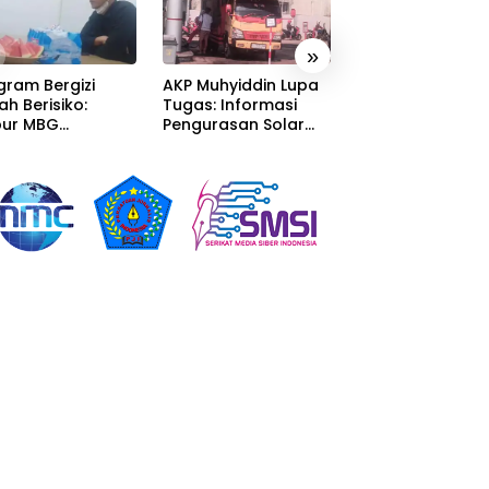
»
gram Bergizi
AKP Muhyiddin Lupa
Sang Residivis R
ah Berisiko:
Tugas: Informasi
Berkuasa di
ur MBG
Pengurasan Solar
Sumedang: Mafi
alaka Menyatu
Diterima, Tapi Malah
Solar Subsidi
tor Desa,
Menunggu Orang
Beroperasi Tera
litas Jauh dari
Lain Carikan Bukti!
Terangan, Seola
ndar
Hukum Bungka