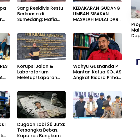
upa
Sang Residivis Restu
KEBAKARAN GUDANG
Berkuasa di
LIMBAH SISAKAN
«
r
Sumedang: Mafia
MASALAH MULAI DARI
Pro
alah
Solar Subsidi
PENCEMARAN SAMPAI
Mal
g
Beroperasi Terang-
DUGAAN GUDANG
Dap
i!
Terangan, Seolah
TERSEBUT TAK
Cim
Hukum Bungkam
KANTONGI IZIN
Kan
LINGKUNGAN
Fasi
Sta
Korupsi Jalan &
Wahyu Gusnanda P
RES
Laboratorium
Mantan Ketua KOJAS
Meletup! Laporan
Angkat Bicara Prihal
PA
Masuk Kejari —
Reshuffle
Karisma Harianja: Ini
Kepengurusan
UAN
Baru Awal
Gempuran
s I
Dugaan Lobi 20 Juta:
Tersangka Bebas,
ti
Kapolres Bungkam