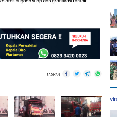
 atas dugaan suap dan gratifikasi terkait
BAGIKAN
Vir