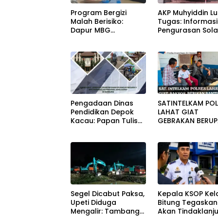
Program Bergizi
AKP Muhyiddin L
Malah Berisiko:
Tugas: Informasi
Dapur MBG
Pengurasan Sola
Cimalaka Menyatu
Diterima, Tapi M
Kantor Desa,
Menunggu Oran
Fasilitas Jauh dari
Lain Carikan Bukt
Standar
Pengadaan Dinas
SATINTELKAM POL
Pendidikan Depok
LAHAT GIAT
Kacau: Papan Tulis
GEBRAKAN BERU
Sampai Alat Tulis
BANTUAN KURSI
Sekolah Melanggar
RODA DAN BANT
Aturan, Harga
PERLENGKAPAN
Disembunyikan!
SEKOLAH
Segel Dicabut Paksa,
Kepala KSOP Kela
Upeti Diduga
Bitung Tegaskan
Mengalir: Tambang
Akan Tindaklanju