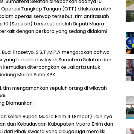
si Sumatera Selatan dihebohkan adanya 10
m Operasi Tangkap Tangan (OTT) dilakukan oleh
alam operasi senyap tersebut, tim antirasuah
 10 (Sepuluh) tersebut adalah Bupati Muara
 terkait dengan perkara yang sedang didalami
, Budi Prasetyo, S.S.T ,M.P.A mengatakan bahwa
si yang berada di wilayah Sumatera Selatan dan
n kemudian diterbangkan ke Jakarta untuk
 Gedung Merah Putih KPK.
ni, tim mengamankan sepuluh orang di wilayah
di.
ang Diamankan
an selain Bupati Muara Enim 4 (Empat) Lain nya
ikan dan Kebudayaan Kabupaten Muara Enim dan
al dari Pihak swasta yang diduga juga memiliki