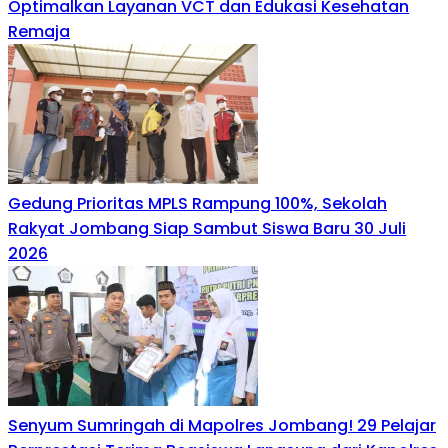
Optimalkan Layanan VCT dan Edukasi Kesehatan
Remaja
Gedung Prioritas MPLS Rampung 100%, Sekolah
Rakyat Jombang Siap Sambut Siswa Baru 30 Juli
2026
Senyum Sumringah di Mapolres Jombang! 29 Pelajar