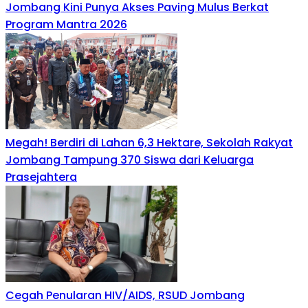
Jombang Kini Punya Akses Paving Mulus Berkat
Program Mantra 2026
Megah! Berdiri di Lahan 6,3 Hektare, Sekolah Rakyat
Jombang Tampung 370 Siswa dari Keluarga
Prasejahtera
Cegah Penularan HIV/AIDS, RSUD Jombang