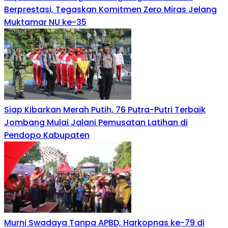
Berprestasi, Tegaskan Komitmen Zero Miras Jelang
Muktamar NU ke-35
Siap Kibarkan Merah Putih, 76 Putra-Putri Terbaik
Jombang Mulai Jalani Pemusatan Latihan di
Pendopo Kabupaten
Murni Swadaya Tanpa APBD, Harkopnas ke-79 di