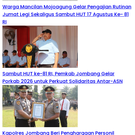
Warga Mancilan Mojoagung Gelar Pengajian Rutinan
Jumat Legi Sekaligus Sambut HUT 17 Agustus Ke- 81
RI
Sambut HUT ke-81 RI, Pemkab Jombang Gelar
Porkab 2026 untuk Perkuat Solidaritas Antar-ASN
Kapolres Jombang Beri Penghargaan Personil