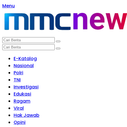
Langsung
Menu
ke
konten
E-Katalog
Nasional
Polri
TNI
Investigasi
Edukasi
Ragam
Viral
Hak Jawab
Opini