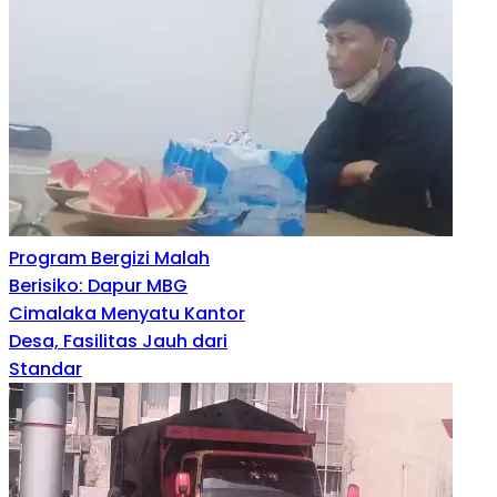
Program Bergizi Malah
Berisiko: Dapur MBG
Cimalaka Menyatu Kantor
Desa, Fasilitas Jauh dari
Standar