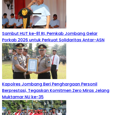
Sambut HUT ke-81 RI, Pemkab Jombang Gelar
Porkab 2026 untuk Perkuat Solidaritas Antar-ASN
Kapolres Jombang Beri Penghargaan Personil
Berprestasi, Tegaskan Komitmen Zero Miras Jelang
Muktamar NU ke-35