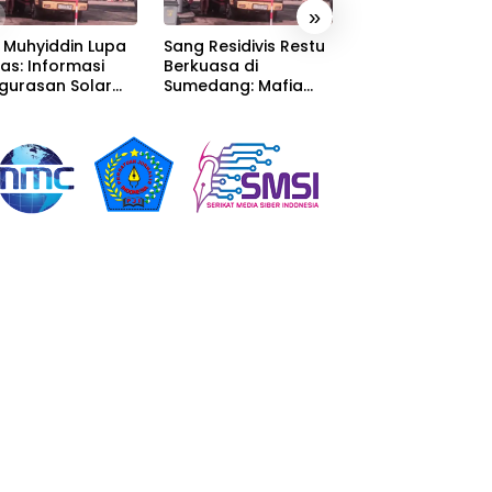
»
 Muhyiddin Lupa
Sang Residivis Restu
KEBAKARAN GU
as: Informasi
Berkuasa di
LIMBAH SISAKAN
gurasan Solar
Sumedang: Mafia
MASALAH MULAI 
erima, Tapi Malah
Solar Subsidi
PENCEMARAN SA
unggu Orang
Beroperasi Terang-
DUGAAN GUDAN
n Carikan Bukti!
Terangan, Seolah
TERSEBUT TAK
Hukum Bungkam
KANTONGI IZIN
LINGKUNGAN