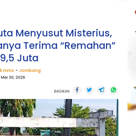
ta Menyusut Misterius,
anya Terima “Remahan”
9,5 Juta
i mmc
-
Jombang
Mei 30, 2026
BAGIKAN