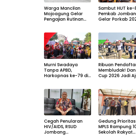
Warga Mancilan
Sambut HUT ke-81
Mojoagung Gelar
Pemkab Jomba
Pengajian Rutinan
Gelar Porkab 20
Jumat Legi Sekaligus
untuk Perkuat
Sambut HUT 17
Solidaritas Antar
Agustus Ke- 81 RI
ASN
Murni Swadaya
Ribuan Pendafta
Tanpa APBD,
Membludak! Da
Harkopnas ke-79 di
Cup 2026 Jadi A
Jombang Banjir
Berburu Bibit Bar
Doorprize Umroh
Penembak Berba
dan Dimeriahkan
di Jombang
Ribuan Warga
Cegah Penularan
Gedung Prioritas
HIV/AIDS, RSUD
MPLS Rampung 1
Jombang
Sekolah Rakyat