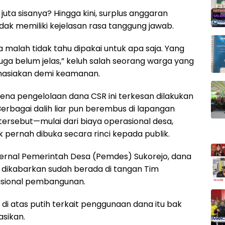
uta sisanya? Hingga kini, surplus anggaran
idak memiliki kejelasan rasa tanggung jawab.
a malah tidak tahu dipakai untuk apa saja. Yang
uga belum jelas,” keluh salah seorang warga yang
ahasiakan demi keamanan.
na pengelolaan dana CSR ini terkesan dilakukan
 Berbagai dalih liar pun berembus di lapangan
ersebut—mulai dari biaya operasional desa,
k pernah dibuka secara rinci kepada publik.
ternal Pemerintah Desa (Pemdes) Sukorejo, dana
t dikabarkan sudah berada di tangan Tim
asional pembangunan.
m di atas putih terkait penggunaan dana itu bak
asikan.