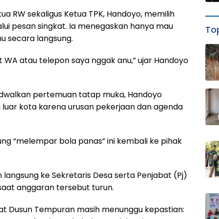
tua RW sekaligus Ketua TPK, Handoyo, memilih
lui pesan singkat. Ia menegaskan hanya mau
Top
mu secara langsung.
at WA atau telepon saya nggak anu,” ujar Handoyo
adwalkan pertemuan tatap muka, Handoyo
luar kota karena urusan pekerjaan dan agenda
ung “melempar bola panas” ini kembali ke pihak
ngsung ke Sekretaris Desa serta Penjabat (Pj)
aat anggaran tersebut turun.
akat Dusun Tempuran masih menunggu kepastian: