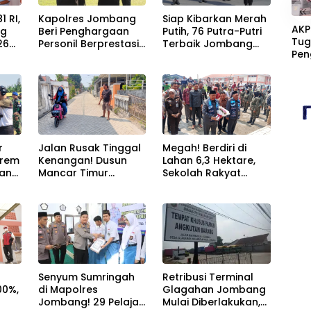
«
 RI,
Kapolres Jombang
Siap Kibarkan Merah
AKP
ng
Beri Penghargaan
Putih, 76 Putra-Putri
Tug
26
Personil Berprestasi,
Terbaik Jombang
Pen
Tegaskan Komitmen
Mulai Jalani
Dit
-
Zero Miras Jelang
Pemusatan Latihan
Men
Muktamar NU ke-35
di Pendopo
Lai
Kabupaten
r
Jalan Rusak Tinggal
Megah! Berdiri di
nrem
Kenangan! Dusun
Lahan 6,3 Hektare,
jang
Mancar Timur
Sekolah Rakyat
u
Jombang Kini Punya
Jombang Tampung
kat
Akses Paving Mulus
370 Siswa dari
Berkat Program
Keluarga
Mantra 2026
Prasejahtera
Senyum Sumringah
Retribusi Terminal
00%,
di Mapolres
Glagahan Jombang
Jombang! 29 Pelajar
Mulai Diberlakukan,