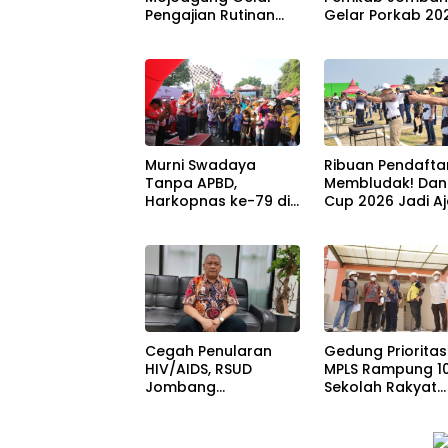
Pengajian Rutinan
Gelar Porkab 20
Jumat Legi Sekaligus
untuk Perkuat
Sambut HUT 17
Solidaritas Antar
Agustus Ke- 81 RI
ASN
Murni Swadaya
Ribuan Pendafta
Tanpa APBD,
Membludak! Da
Harkopnas ke-79 di
Cup 2026 Jadi A
Jombang Banjir
Berburu Bibit Bar
Doorprize Umroh
Penembak Berba
dan Dimeriahkan
di Jombang
Ribuan Warga
Cegah Penularan
Gedung Prioritas
HIV/AIDS, RSUD
MPLS Rampung 1
Jombang
Sekolah Rakyat
Optimalkan Layanan
Jombang Siap
VCT dan Edukasi
Sambut Siswa Ba
Kesehatan Remaja
30 Juli 2026