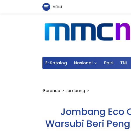
MENU
Langsung
ke
konten
E-Katalog
Nasional
Polri
TNI
Beranda
Jombang
Jombang Eco C
Warsubi Beri Pen