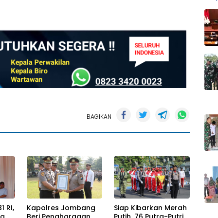
BAGIKAN
 RI,
Kapolres Jombang
Siap Kibarkan Merah
ng
Beri Penghargaan
Putih, 76 Putra-Putri