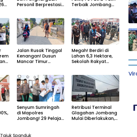
26
Personil Berprestasi,
Terbaik Jombang
Tegaskan Komitmen
Mulai Jalani
-
Zero Miras Jelang
Pemusatan Latihan
Muktamar NU ke-35
di Pendopo
Kabupaten
r
Jalan Rusak Tinggal
Megah! Berdiri di
nrem
Kenangan! Dusun
Lahan 6,3 Hektare,
jang
Mancar Timur
Sekolah Rakyat
u
Jombang Kini Punya
Jombang Tampung
kat
Akses Paving Mulus
370 Siswa dari
Vir
Berkat Program
Keluarga
Mantra 2026
Prasejahtera
Senyum Sumringah
Retribusi Terminal
00%,
di Mapolres
Glagahan Jombang
Jombang! 29 Pelajar
Mulai Diberlakukan,
Berprestasi Terima
Dishub Siap Evaluasi
ru
Beasiswa Langsung
Target PAD 2026
dari Kapolres