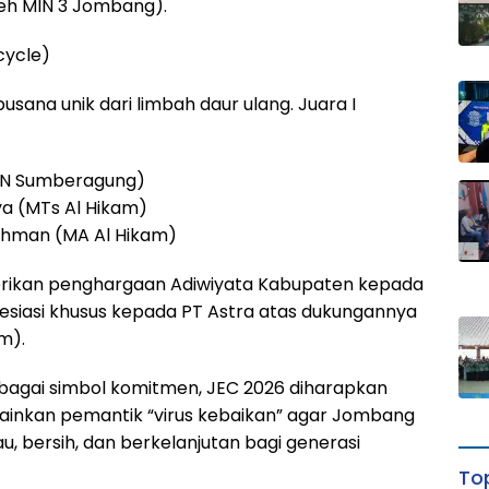
oleh MIN 3 Jombang).
cycle)
ana unik dari limbah daur ulang. Juara I
DN Sumberagung)
ya (MTs Al Hikam)
Rohman (MA Al Hikam)
mberikan penghargaan Adiwiyata Kabupaten kepada
resiasi khusus kepada PT Astra atas dukungannya
m).
bagai simbol komitmen, JEC 2026 diharapkan
ainkan pemantik “virus kebaikan” agar Jombang
u, bersih, dan berkelanjutan bagi generasi
Top