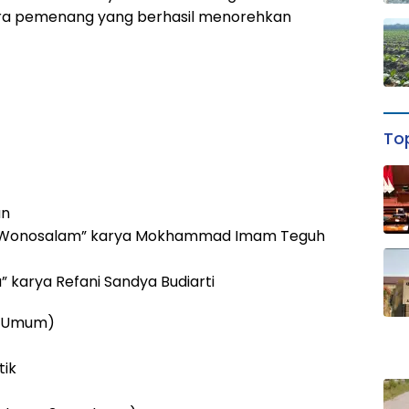
para pemenang yang berhasil menorehkan
Top
an
ati Wonosalam” karya Mokhammad Imam Teguh
a” karya Refani Sandya Budiarti
ri Umum)
tik