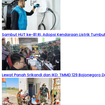
Sambut HUT ke-81 RI, Adopsi Kendaraan Listrik Tumbu
Lewat Panah Srikandi dan IKD: TMMD 129 Bojonegoro D