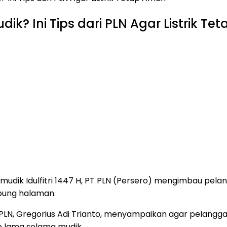
dik? Ini Tips dari PLN Agar Listrik T
udik Idulfitri 1447 H, PT PLN (Persero) mengimbau pelan
pung halaman.
PLN, Gregorius Adi Trianto, menyampaikan agar pelanggan 
 lama selama mudik.