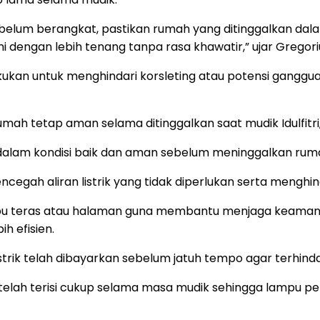
elum berangkat, pastikan rumah yang ditinggalkan dalam 
i dengan lebih tenang tanpa rasa khawatir,” ujar Gregori
an untuk menghindari korsleting atau potensi gangguan l
rumah tetap aman selama ditinggalkan saat mudik Idulfitri,
ah dalam kondisi baik dan aman sebelum meninggalkan rum
cegah aliran listrik yang tidak diperlukan serta menghind
mpu teras atau halaman guna membantu menjaga keamana
h efisien.
listrik telah dibayarkan sebelum jatuh tempo agar terhin
strik telah terisi cukup selama masa mudik sehingga lam