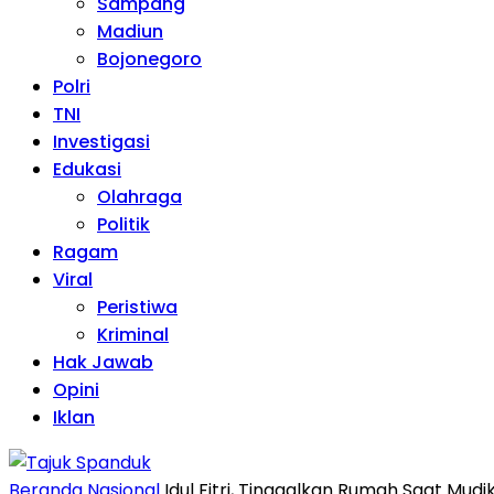
Sampang
Madiun
Bojonegoro
Polri
TNI
Investigasi
Edukasi
Olahraga
Politik
Ragam
Viral
Peristiwa
Kriminal
Hak Jawab
Opini
Iklan
Beranda
Nasional
Idul Fitri, Tinggalkan Rumah Saat Mudik