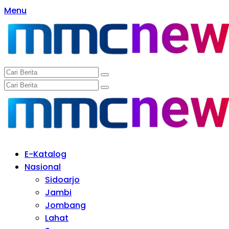
Langsung
Menu
ke
konten
E-Katalog
Nasional
Sidoarjo
Jambi
Jombang
Lahat