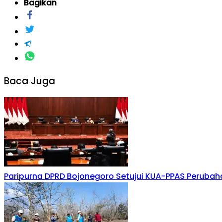
Bagikan
Baca Juga
Paripurna DPRD Bojonegoro Setujui KUA-PPAS Peruba