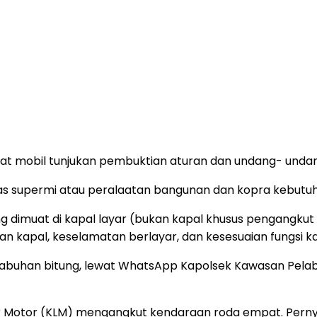
Muat mobil tunjukan pembuktian aturan dan undang- undan
ras supermi atau peralaatan bangunan dan kopra kebutu
ng dimuat di kapal layar (bukan kapal khusus pengangku
an kapal, keselamatan berlayar, dan kesesuaian fungsi 
labuhan bitung, lewat WhatsApp Kapolsek Kawasan Pelabuh
ar Motor (KLM) mengangkut kendaraan roda empat. Perny