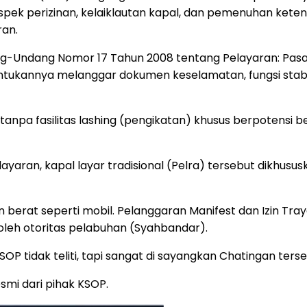
pek perizinan, kelaiklautan kapal, dan pemenuhan kete
ran.
dang-Undang Nomor 17 Tahun 2008 tentang Pelayaran: Pa
tukannya melanggar dokumen keselamatan, fungsi stabilit
 tanpa fasilitas lashing (pengikatan) khusus berpotens
ayaran, kapal layar tradisional (Pelra) tersebut dikhusu
 berat seperti mobil. Pelanggaran Manifest dan Izin Tr
 oleh otoritas pelabuhan (Syahbandar).
P tidak teliti, tapi sangat di sayangkan Chatingan ters
esmi dari pihak KSOP.