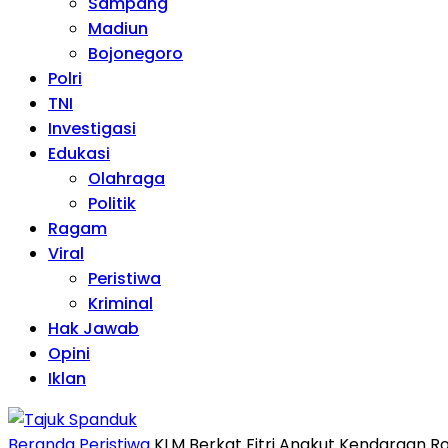
Sampang
Madiun
Bojonegoro
Polri
TNI
Investigasi
Edukasi
Olahraga
Politik
Ragam
Viral
Peristiwa
Kriminal
Hak Jawab
Opini
Iklan
Beranda
Peristiwa
KLM Berkat Fitri Angkut Kendaraan R