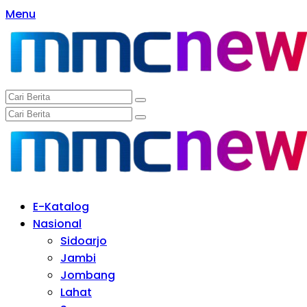
Langsung
Menu
ke
konten
E-Katalog
Nasional
Sidoarjo
Jambi
Jombang
Lahat