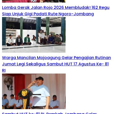
Lomba Gerak Jalan Rojo 2026 Membludak! 162 Regu
Siap Unjuk Gigi Padati Rute Ngoro-Jombang
Warga Mancilan Mojoagung Gelar Pengajian Rutinan
Jumat Legi Sekaligus Sambut HUT 17 Agustus Ke- 81
RI