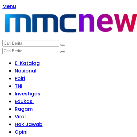
Langsung
Menu
ke
konten
E-Katalog
Nasional
Polri
TNI
Investigasi
Edukasi
Ragam
Viral
Hak Jawab
Opini