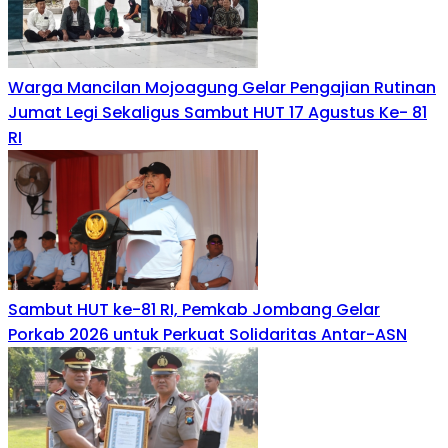
Warga Mancilan Mojoagung Gelar Pengajian Rutinan
Jumat Legi Sekaligus Sambut HUT 17 Agustus Ke- 81
RI
Sambut HUT ke-81 RI, Pemkab Jombang Gelar
Porkab 2026 untuk Perkuat Solidaritas Antar-ASN