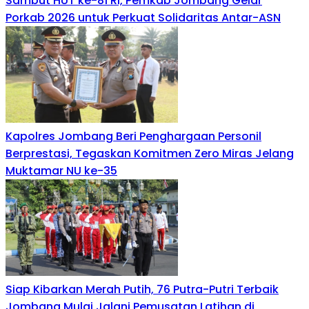
Sambut HUT ke-81 RI, Pemkab Jombang Gelar
Porkab 2026 untuk Perkuat Solidaritas Antar-ASN
Kapolres Jombang Beri Penghargaan Personil
Berprestasi, Tegaskan Komitmen Zero Miras Jelang
Muktamar NU ke-35
Siap Kibarkan Merah Putih, 76 Putra-Putri Terbaik
Jombang Mulai Jalani Pemusatan Latihan di