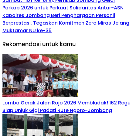
Sambut HUT ke-81 RI, Pemkab Jombang Gelar
Porkab 2026 untuk Perkuat Solidaritas Antar-ASN
Kapolres Jombang Beri Penghargaan Personil
Berprestasi, Tegaskan Komitmen Zero Miras Jelang
Muktamar NU ke-35
Rekomendasi untuk kamu
Lomba Gerak Jalan Rojo 2026 Membludak! 162 Regu
Siap Unjuk Gigi Padati Rute Ngoro-Jombang