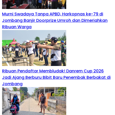
Murni Swadaya Tanpa APBD, Harkopnas ke-79 di
Jombang Banjir Doorprize Umroh dan Dimeriahkan
Ribuan Warga
Ribuan Pendaftar Membludak! Danrem Cup 2026
Jadi Ajang Berburu Bibit Baru Penembak Berbakat di
Jombang