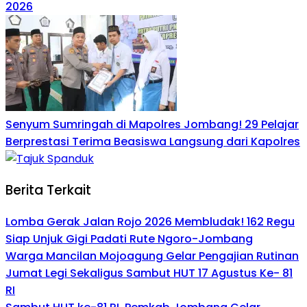
2026
Senyum Sumringah di Mapolres Jombang! 29 Pelajar
Berprestasi Terima Beasiswa Langsung dari Kapolres
Berita Terkait
Lomba Gerak Jalan Rojo 2026 Membludak! 162 Regu
Siap Unjuk Gigi Padati Rute Ngoro-Jombang
Warga Mancilan Mojoagung Gelar Pengajian Rutinan
Jumat Legi Sekaligus Sambut HUT 17 Agustus Ke- 81
RI