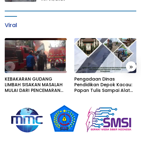
Viral
«
»
KEBAKARAN GUDANG
Pengadaan Dinas
LIMBAH SISAKAN MASALAH
Pendidikan Depok Kacau:
MULAI DARI PENCEMARAN
Papan Tulis Sampai Alat
SAMPAI DUGAAN GUDANG
Tulis Sekolah Melanggar
TERSEBUT TAK KANTONGI
Aturan, Harga
IZIN LINGKUNGAN
Disembunyikan!