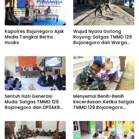
Kapolres Bojonegoro Ajak
Wujud Nyata Gotong
Media Tangkal Berita
Royong: Satgas TMMD 129
Hoaks
Bojonegoro dan Warga
Pacu Pembangunan
Drainase demi Keawetan
Jalan Desa
Sentuh Hati Generasi
Menyemai Benih-Benih
Muda: Satgas TMMD 129
Kecerdasan: Ketika Satgas
Bojonegoro dan DP3AKB
TMMD 129 Bojonegoro
Edukasi Stunting, serta
Membuka ‘Jendela Dunia’
Kesehatan Reproduksi di
Anak-Anak Kesongo
Kesongo