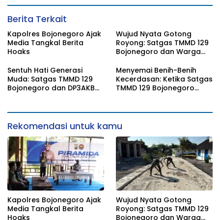
Berita Terkait
Kapolres Bojonegoro Ajak
Wujud Nyata Gotong
Media Tangkal Berita
Royong: Satgas TMMD 129
Hoaks
Bojonegoro dan Warga
Pacu Pembangunan
Drainase demi Keawetan
Sentuh Hati Generasi
Menyemai Benih-Benih
Jalan Desa
Muda: Satgas TMMD 129
Kecerdasan: Ketika Satgas
Bojonegoro dan DP3AKB
TMMD 129 Bojonegoro
Edukasi Stunting, serta
Membuka ‘Jendela Dunia’
Kesehatan Reproduksi di
Anak-Anak Kesongo
Kesongo
Rekomendasi untuk kamu
Kapolres Bojonegoro Ajak
Wujud Nyata Gotong
Media Tangkal Berita
Royong: Satgas TMMD 129
Hoaks
Bojonegoro dan Warga