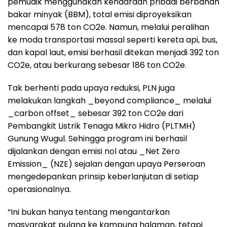
pemudik menggunakan kendaraan pribadi berbahan
bakar minyak (BBM), total emisi diproyeksikan
mencapai 578 ton CO2e. Namun, melalui peralihan
ke moda transportasi massal seperti kereta api, bus,
dan kapal laut, emisi berhasil ditekan menjadi 392 ton
CO2e, atau berkurang sebesar 186 ton CO2e.
Tak berhenti pada upaya reduksi, PLN juga
melakukan langkah _beyond compliance_ melalui
_carbon offset_ sebesar 392 ton CO2e dari
Pembangkit Listrik Tenaga Mikro Hidro (PLTMH)
Gunung Wugul. Sehingga program ini berhasil
dijalankan dengan emisi nol atau _Net Zero
Emission_ (NZE) sejalan dengan upaya Perseroan
mengedepankan prinsip keberlanjutan di setiap
operasionalnya.
“Ini bukan hanya tentang mengantarkan
masyarakat pulang ke kampung halaman, tetapi