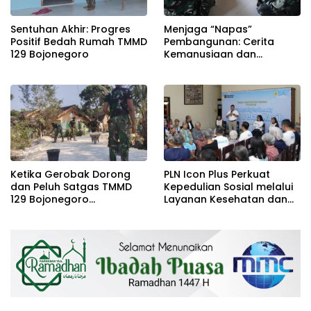
Sentuhan Akhir: Progres
Menjaga “Napas”
Positif Bedah Rumah TMMD
Pembangunan: Cerita
129 Bojonegoro
Kemanusiaan dan
Kesigapan Tim Kesehatan
Satgas TMMD 129
Bojonegoro
Ketika Gerobak Dorong
PLN Icon Plus Perkuat
dan Peluh Satgas TMMD
Kepedulian Sosial melalui
129 Bojonegoro
Layanan Kesehatan dan
Menyejahterakan Warga
Bantuan Komprehensif
Kesongo
bagi Lansia di Malang