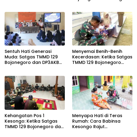
Pacu Pembangunan
Drainase demi Keawetan
Jalan Desa
Sentuh Hati Generasi
Menyemai Benih-Benih
Muda: Satgas TMMD 129
Kecerdasan: Ketika Satgas
Bojonegoro dan DP3AKB
TMMD 129 Bojonegoro
Edukasi Stunting, serta
Membuka ‘Jendela Dunia’
Kesehatan Reproduksi di
Anak-Anak Kesongo
Kesongo
Kehangatan Pos 1
Menyapa Hati di Teras
Kesongo: Ketika Satgas
Rumah: Cara Babinsa
TMMD 129 Bojonegoro dan
Kesongo Rajut
Warga Menyatu Tanpa
Kebersamaan di TMMD 129