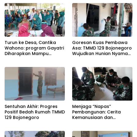
Sekat
Bojonegoro
Turun ke Desa, Cantika
Goresan Kuas Pembawa
Wahono: program Gayatri
Asa: TMMD 129 Bojonegoro
Diharapkan Mampu
Wujudkan Hunian Nyaman
Memperkuat Ketahanan
Mbah Samijan
Pangan Keluarga
Sentuhan Akhir: Progres
Menjaga “Napas”
Positif Bedah Rumah TMMD
Pembangunan: Cerita
129 Bojonegoro
Kemanusiaan dan
Kesigapan Tim Kesehatan
Satgas TMMD 129
Bojonegoro