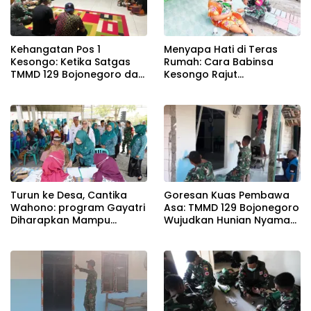
Kehangatan Pos 1
Menyapa Hati di Teras
Kesongo: Ketika Satgas
Rumah: Cara Babinsa
TMMD 129 Bojonegoro dan
Kesongo Rajut
Warga Menyatu Tanpa
Kebersamaan di TMMD 129
Sekat
Bojonegoro
Turun ke Desa, Cantika
Goresan Kuas Pembawa
Wahono: program Gayatri
Asa: TMMD 129 Bojonegoro
Diharapkan Mampu
Wujudkan Hunian Nyaman
Memperkuat Ketahanan
Mbah Samijan
Pangan Keluarga