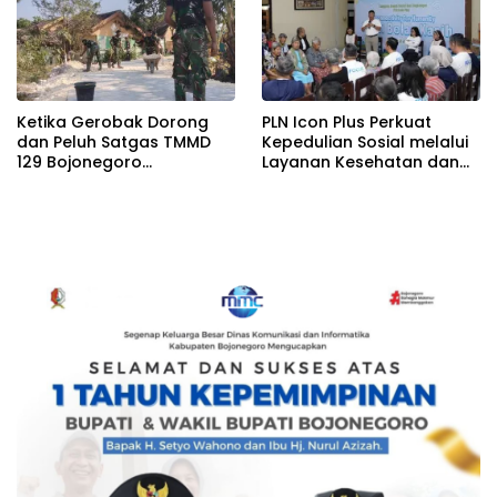
Ketika Gerobak Dorong
PLN Icon Plus Perkuat
dan Peluh Satgas TMMD
Kepedulian Sosial melalui
129 Bojonegoro
Layanan Kesehatan dan
Menyejahterakan Warga
Bantuan Komprehensif
Kesongo
bagi Lansia di Malang