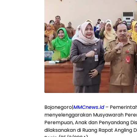
Bojonegoro|
MMCnews.id
– Pemerinta
menyelenggarakan Musyawarah Per
Perempuan, Anak dan Penyandang Disab
dilaksanakan di Ruang Rapat Angling