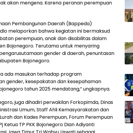
 tidak akan mengena. Karena peranan perempuan
canaan Pembangunan Daerah (Bappeda)
dlo melaporkan bahwa kegiatan ini bermaksud
ibatan perempuan, anak dan disabilitas dalam
 Bojonegoro. Terutama untuk menyaring
 pengarusutamaan gender di daerah, penuntasan
bupaten Bojonegoro.
nya ada masukan terhadap program
an gender, kesepakatan dan kesepahaman
ojonegoro tahun 2025 mendatang,” ungkapnya.
onegoro, juga dihadiri perwakilan Forkopimda, Dinas
inistrasi Umum, Staff Ahli Kemasyarakatan dan
 Lurah dan Kades Perempuan, Forum Perempuan
 Pj Ketua TP PKK Bojonegoro Dian Adiyanti
nsi Jawa Timur Tri Wahyu Liswati sebagai