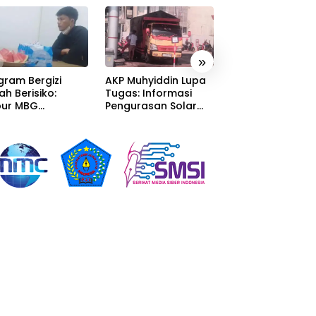
»
gram Bergizi
AKP Muhyiddin Lupa
Sang Residivis R
ah Berisiko:
Tugas: Informasi
Berkuasa di
ur MBG
Pengurasan Solar
Sumedang: Mafi
alaka Menyatu
Diterima, Tapi Malah
Solar Subsidi
tor Desa,
Menunggu Orang
Beroperasi Tera
litas Jauh dari
Lain Carikan Bukti!
Terangan, Seola
ndar
Hukum Bungka