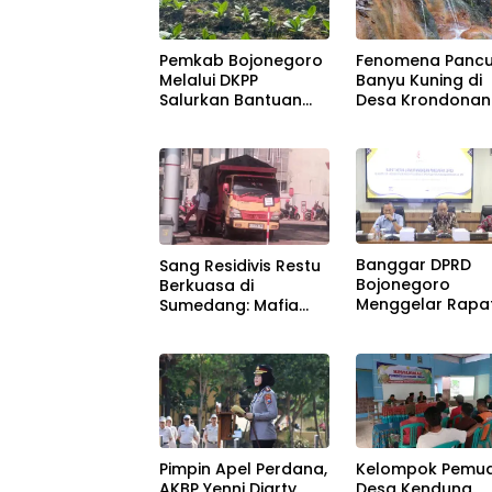
Pemkab Bojonegoro
Fenomena Panc
Melalui DKPP
Banyu Kuning di
Salurkan Bantuan
Desa Krondonan
Pupuk Buat Petani
Bojonegoro
Tembakau
Banggar DPRD
Sang Residivis Restu
Bojonegoro
Berkuasa di
Menggelar Rapa
Sumedang: Mafia
bersama TAPD
Solar Subsidi
Beroperasi Terang-
Terangan, Seolah
Hukum Bungkam
Pimpin Apel Perdana,
Kelompok Pemu
AKBP Yenni Diarty
Desa Kendung,