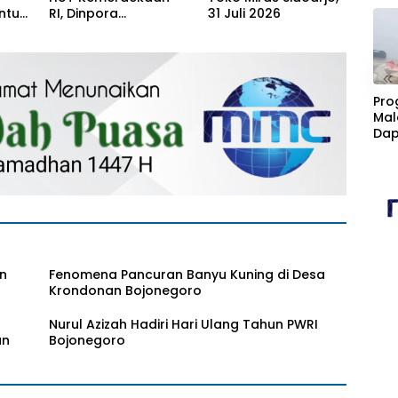
ntuk
RI, Dinpora
31 Juli 2026
Bojonegoro gelar
Road Race
«
Pro
Mal
Dap
Cim
Kan
Fasi
Sta
an
Fenomena Pancuran Banyu Kuning di Desa
Krondonan Bojonegoro
Nurul Azizah Hadiri Hari Ulang Tahun PWRI
an
Bojonegoro