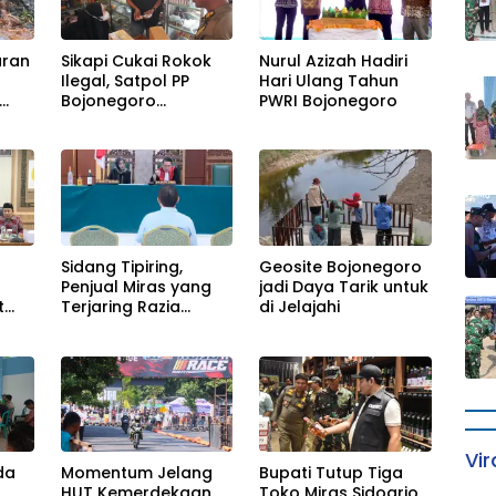
uran
Sikapi Cukai Rokok
Nurul Azizah Hadiri
Ilegal, Satpol PP
Hari Ulang Tahun
Bojonegoro
PWRI Bojonegoro
Menggelar Operasi
Gabungan
Sidang Tipiring,
Geosite Bojonegoro
Penjual Miras yang
jadi Daya Tarik untuk
t
Terjaring Razia
di Jelajahi
Divonis Bersalah
Vir
da
Momentum Jelang
Bupati Tutup Tiga
HUT Kemerdekaan
Toko Miras Sidoarjo,