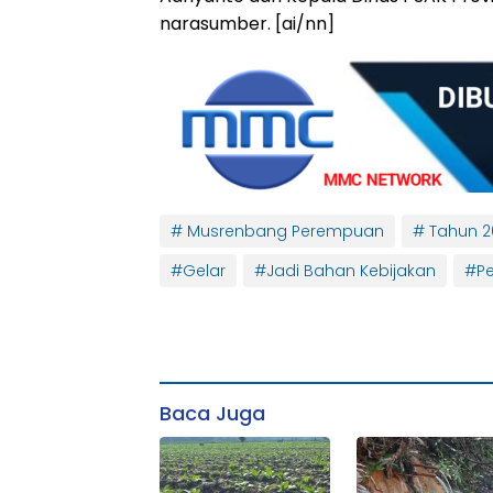
narasumber. [ai/nn]
# Musrenbang Perempuan
# Tahun 2
#Gelar
#Jadi Bahan Kebijakan
#P
Baca Juga