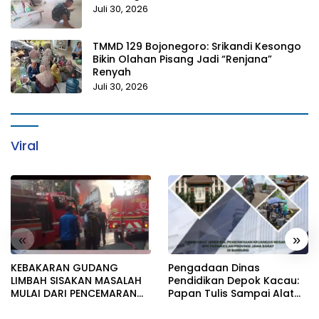
Juli 30, 2026
TMMD 129 Bojonegoro: Srikandi Kesongo
Bikin Olahan Pisang Jadi “Renjana”
Renyah
Juli 30, 2026
Viral
«
»
KEBAKARAN GUDANG
Pengadaan Dinas
LIMBAH SISAKAN MASALAH
Pendidikan Depok Kacau:
MULAI DARI PENCEMARAN
Papan Tulis Sampai Alat
SAMPAI DUGAAN GUDANG
Tulis Sekolah Melanggar