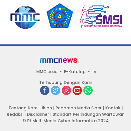
TERSEBUT TAK KANTONGI
Aturan, Harga
IZIN LINGKUNGAN
Disembunyikan!
MMC.co.id
E-Katalog
tv
Terhubung Dengan Kami
Tentang Kami
|
Iklan
|
Pedoman Media Siber
|
Kontak
|
Redaksi
|
Disclaimer
|
Standart Perlindungan Wartawan
© Pt Multi Media Cyber Informatika 2024