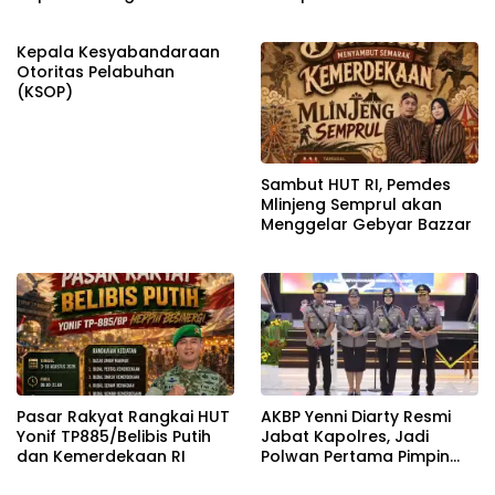
Bojonegoro
Kepala Kesyabandaraan
Otoritas Pelabuhan
(KSOP)
Sambut HUT RI, Pemdes
Mlinjeng Semprul akan
Menggelar Gebyar Bazzar
Pasar Rakyat Rangkai HUT
AKBP Yenni Diarty Resmi
Yonif TP885/Belibis Putih
Jabat Kapolres, Jadi
dan Kemerdekaan RI
Polwan Pertama Pimpin
Polres Bojonegoro