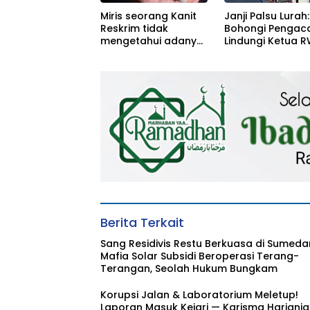
Miris seorang Kanit
Janji Palsu Lurah:
Reskrim tidak
Bohongi Pengaca
mengetahui adanya
Lindungi Ketua 
penangkapan dan
Terlapor Perzina
pelepasan
Tersangka dari
bawahan
Berita Terkait
Sang Residivis Restu Berkuasa di Sumeda
Mafia Solar Subsidi Beroperasi Terang-
Terangan, Seolah Hukum Bungkam
Korupsi Jalan & Laboratorium Meletup!
Laporan Masuk Kejari — Karisma Harianja: 