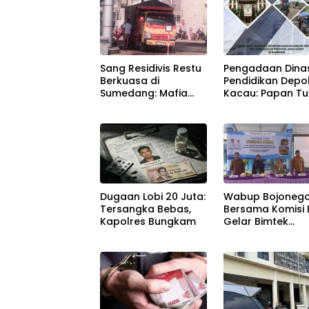
Sang Residivis Restu
Pengadaan Dina
Berkuasa di
Pendidikan Depo
Sumedang: Mafia
Kacau: Papan Tul
Solar Subsidi
Sampai Alat Tuli
Beroperasi Terang-
Sekolah Melang
Terangan, Seolah
Aturan, Harga
Hukum Bungkam
Disembunyikan!
Dugaan Lobi 20 Juta:
Wabup Bojoneg
Tersangka Bebas,
Bersama Komisi 
Kapolres Bungkam
Gelar Bimtek
Budidaya Domb