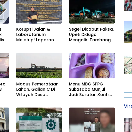
Segel Dicabut Paksa,
s
Korupsi Jalan &
Upeti Diduga
k
Laboratorium
Mengalir: Tambang
is
Meletup! Laporan
Liar Cigudeg
s
Masuk Kejari —
Menantang Negara
gar
Karisma Harianja: Ini
Baru Awal
Gempuran
oro
Modus Pemerataan
Menu MBG SPPG
B
Lahan, Galian C Di
Sukasaba Munjul
Wilayah Desa
Jadi Sorotan,Kontrol
a
Ngampal Menjadi
Sosial Minta Evaluasi
Vir
Bisnis Musiman
Standar Gizi dan
Variasi Sajian