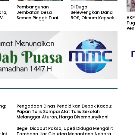
Pembangunan
Di Duga
«
ra,
Jembatan Desa
Selewengkan Dana
AKP
RW
Semen Pinggir Tuai
BOS, Oknum Kepsek
Tug
han!
Sorotan, Terindikasi
SMK N 2 Pulau Pulau
Pen
Tak Sesuai Target
Batu, Resmi di
Dit
Laporkan Ke
Men
Kejaksaan Negeri
Lai
Nias Selatan
ng:
Pengadaan Dinas Pendidikan Depok Kacau:
Papan Tulis Sampai Alat Tulis Sekolah
Melanggar Aturan, Harga Disembunyikan!
Segel Dicabut Paksa, Upeti Diduga Mengalir:
Ini
Tambang Liar Cigudeg Menantang Negara