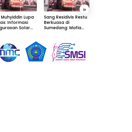
»
 Muhyiddin Lupa
Sang Residivis Restu
KEBAKARAN GU
as: Informasi
Berkuasa di
LIMBAH SISAKAN
gurasan Solar
Sumedang: Mafia
MASALAH MULAI 
erima, Tapi Malah
Solar Subsidi
PENCEMARAN SA
unggu Orang
Beroperasi Terang-
DUGAAN GUDAN
n Carikan Bukti!
Terangan, Seolah
TERSEBUT TAK
Hukum Bungkam
KANTONGI IZIN
LINGKUNGAN