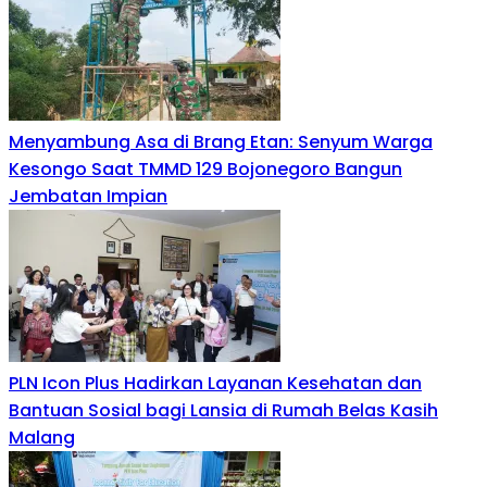
Menyambung Asa di Brang Etan: Senyum Warga
Kesongo Saat TMMD 129 Bojonegoro Bangun
Jembatan Impian
PLN Icon Plus Hadirkan Layanan Kesehatan dan
Bantuan Sosial bagi Lansia di Rumah Belas Kasih
Malang