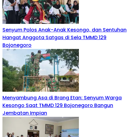
Senyum Polos Anak-Anak Kesongo, dan Sentuhan
Hangat Anggota Satgas di Sela TMMD 129
Bojonegoro
Menyambung Asa di Brang Etan: Senyum Warga
Kesongo Saat TMMD 129 Bojonegoro Bangun
Jembatan Impian