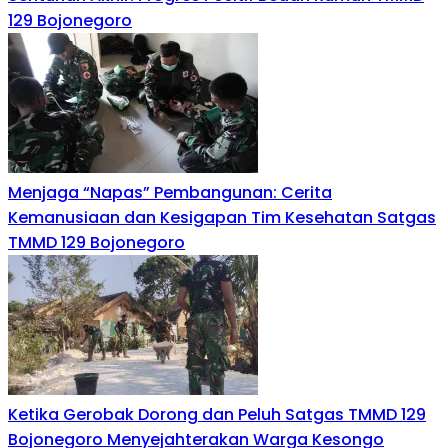
129 Bojonegoro
Menjaga “Napas” Pembangunan: Cerita
Kemanusiaan dan Kesigapan Tim Kesehatan Satgas
TMMD 129 Bojonegoro
Ketika Gerobak Dorong dan Peluh Satgas TMMD 129
Bojonegoro Menyejahterakan Warga Kesongo