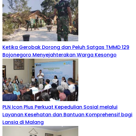
Ketika Gerobak Dorong dan Peluh Satgas TMMD 129
Bojonegoro Menyejahterakan Warga Kesongo
PLN Icon Plus Perkuat Kepedulian Sosial melalui
Layanan Kesehatan dan Bantuan Komprehensif bagi
Lansia di Malang