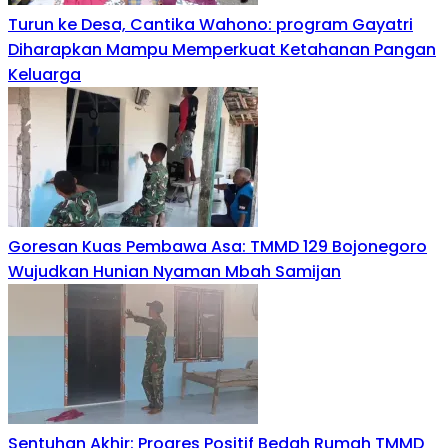
Turun ke Desa, Cantika Wahono: program Gayatri
Diharapkan Mampu Memperkuat Ketahanan Pangan
Keluarga
Goresan Kuas Pembawa Asa: TMMD 129 Bojonegoro
Wujudkan Hunian Nyaman Mbah Samijan
Sentuhan Akhir: Progres Positif Bedah Rumah TMMD