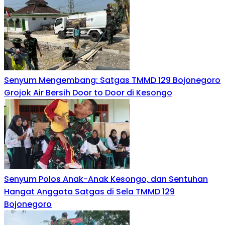
Senyum Mengembang: Satgas TMMD 129 Bojonegoro
Grojok Air Bersih Door to Door di Kesongo
Senyum Polos Anak-Anak Kesongo, dan Sentuhan
Hangat Anggota Satgas di Sela TMMD 129
Bojonegoro