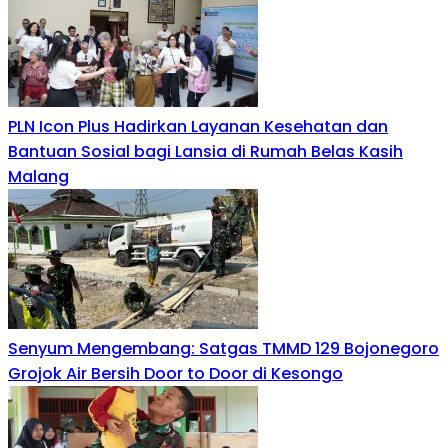
PLN Icon Plus Hadirkan Layanan Kesehatan dan
Bantuan Sosial bagi Lansia di Rumah Belas Kasih
Malang
Senyum Mengembang: Satgas TMMD 129 Bojonegoro
Grojok Air Bersih Door to Door di Kesongo