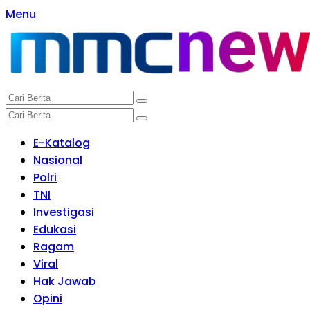
Langsung
Menu
ke
konten
E-Katalog
Nasional
Polri
TNI
Investigasi
Edukasi
Ragam
Viral
Hak Jawab
Opini