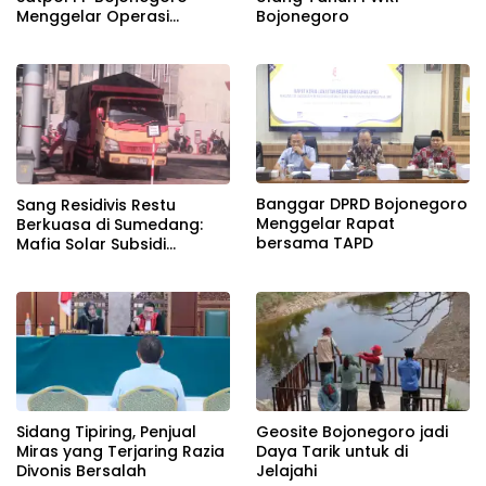
Menggelar Operasi
Bojonegoro
Gabungan
Banggar DPRD Bojonegoro
Sang Residivis Restu
Menggelar Rapat
Berkuasa di Sumedang:
bersama TAPD
Mafia Solar Subsidi
Beroperasi Terang-
Terangan, Seolah Hukum
Bungkam
Sidang Tipiring, Penjual
Geosite Bojonegoro jadi
Miras yang Terjaring Razia
Daya Tarik untuk di
Divonis Bersalah
Jelajahi