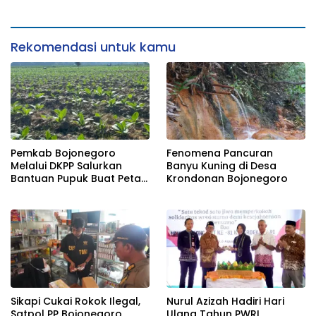
Gabungan
Rekomendasi untuk kamu
Pemkab Bojonegoro
Fenomena Pancuran
Melalui DKPP Salurkan
Banyu Kuning di Desa
Bantuan Pupuk Buat Petani
Krondonan Bojonegoro
Tembakau
Sikapi Cukai Rokok Ilegal,
Nurul Azizah Hadiri Hari
Satpol PP Bojonegoro
Ulang Tahun PWRI