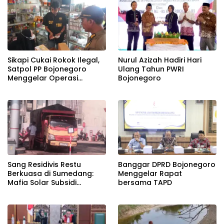
Sikapi Cukai Rokok Ilegal,
Nurul Azizah Hadiri Hari
Satpol PP Bojonegoro
Ulang Tahun PWRI
Menggelar Operasi
Bojonegoro
Gabungan
Banggar DPRD Bojonegoro
Sang Residivis Restu
Menggelar Rapat
Berkuasa di Sumedang:
bersama TAPD
Mafia Solar Subsidi
Beroperasi Terang-
Terangan, Seolah Hukum
Bungkam