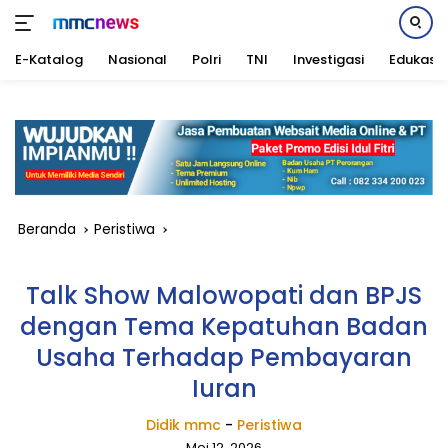
E-Katalog
Nasional
Polri
TNI
Investigasi
Edukasi
Langsung
ke
konten
Beranda
Peristiwa
Talk Show Malowopati dan BPJS
dengan Tema Kepatuhan Badan
Usaha Terhadap Pembayaran
Iuran
Didik mmc
-
Peristiwa
Mei 12, 2026