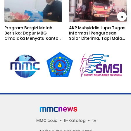
«
»
Program Bergizi Malah
AKP Muhyiddin Lupa Tugas:
Berisiko: Dapur MBG
Informasi Pengurasan
Cimalaka Menyatu Kantor
Solar Diterima, Tapi Malah
Desa, Fasilitas Jauh dari
Menunggu Orang Lain
Standar
Carikan Bukti!
MMC.co.id
E-Katalog
tv