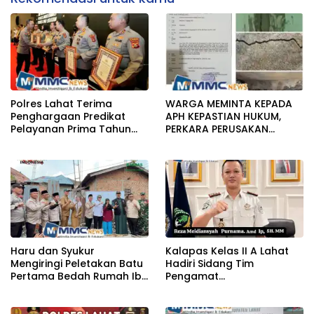
Polres Lahat Terima
WARGA MEMINTA KEPADA
Penghargaan Predikat
APH KEPASTIAN HUKUM,
Pelayanan Prima Tahun
PERKARA PERUSAKAN
2026
BANGUNAN RUMAH
Haru dan Syukur
Kalapas Kelas II A Lahat
Mengiringi Peletakan Batu
Hadiri Sidang Tim
Pertama Bedah Rumah Ibu
Pengamat
Jamilah
Pemasyarakatan (TPP)
Bersama Tim TPP KanWil
DirJenPas Sumsel Dan