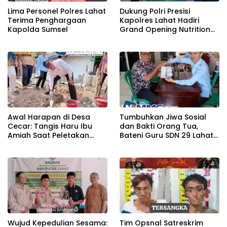
Lima Personel Polres Lahat
Dukung Polri Presisi
Terima Penghargaan
Kapolres Lahat Hadiri
Kapolda Sumsel
Grand Opening Nutrition
Center PowerFit
Awal Harapan di Desa
Tumbuhkan Jiwa Sosial
Cecar: Tangis Haru Ibu
dan Bakti Orang Tua,
Amiah Saat Peletakan
Bateni Guru SDN 29 Lahat
Batu Pertama Bedah
Salurkan Infaq ke Baznas
Rumah BAZNAS Lahat
Wujud Kepedulian Sesama:
Tim Opsnal Satreskrim