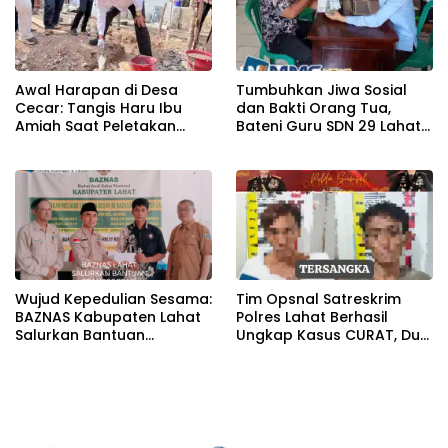
Awal Harapan di Desa
Tumbuhkan Jiwa Sosial
Cecar: Tangis Haru Ibu
dan Bakti Orang Tua,
Amiah Saat Peletakan
Bateni Guru SDN 29 Lahat
Batu Pertama Bedah
Salurkan Infaq ke Baznas
Rumah BAZNAS Lahat
Wujud Kepedulian Sesama:
Tim Opsnal Satreskrim
BAZNAS Kabupaten Lahat
Polres Lahat Berhasil
Salurkan Bantuan
Ungkap Kasus CURAT, Dua
Transportasi Berobat
Orang TSK Diamankan