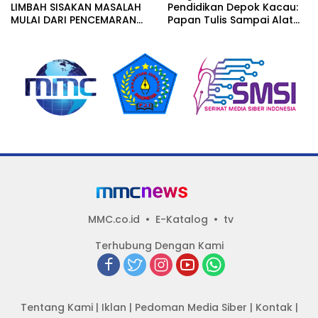
LIMBAH SISAKAN MASALAH
Pendidikan Depok Kacau:
MULAI DARI PENCEMARAN
Papan Tulis Sampai Alat
SAMPAI DUGAAN GUDANG
Tulis Sekolah Melanggar
TERSEBUT TAK KANTONGI
Aturan, Harga
IZIN LINGKUNGAN
Disembunyikan!
MMC.co.id
E-Katalog
tv
Terhubung Dengan Kami
Tentang Kami
|
Iklan
|
Pedoman Media Siber
|
Kontak
|