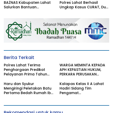
BAZNAS Kabupaten Lahat
Polres Lahat Berhasil
Salurkan Bantuan
Ungkap Kasus CURAT, Dua
Transportasi Berobat
Orang TSK Diamankan
Berita Terkait
Polres Lahat Terima
WARGA MEMINTA KEPADA
Penghargaan Predikat
APH KEPASTIAN HUKUM,
Pelayanan Prima Tahun
PERKARA PERUSAKAN
2026
BANGUNAN RUMAH
Haru dan Syukur
Kalapas Kelas II A Lahat
Mengiringi Peletakan Batu
Hadiri Sidang Tim
Pertama Bedah Rumah Ibu
Pengamat
Jamilah
Pemasyarakatan (TPP)
Bersama Tim TPP KanWil
DirJenPas Sumsel Dan
Bapas Kelas II Lahat
Rekomendasi untuk kamu