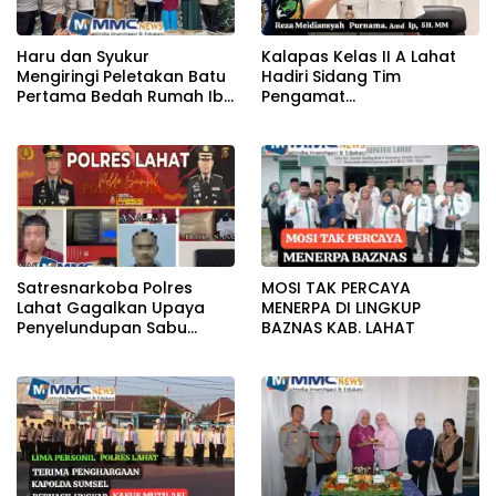
Haru dan Syukur
Kalapas Kelas II A Lahat
Mengiringi Peletakan Batu
Hadiri Sidang Tim
Pertama Bedah Rumah Ibu
Pengamat
Jamilah
Pemasyarakatan (TPP)
Bersama Tim TPP KanWil
DirJenPas Sumsel Dan
Bapas Kelas II Lahat
Satresnarkoba Polres
MOSI TAK PERCAYA
Lahat Gagalkan Upaya
MENERPA DI LINGKUP
Penyelundupan Sabu
BAZNAS KAB. LAHAT
KeTahanan,Dua Pelaku
Diamankan