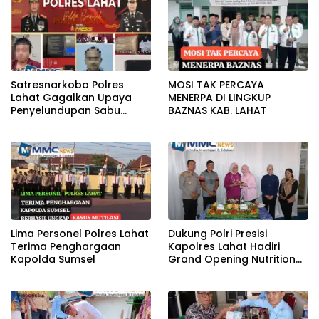
Bapas Kelas II Lahat
Satresnarkoba Polres
MOSI TAK PERCAYA
Lahat Gagalkan Upaya
MENERPA DI LINGKUP
Penyelundupan Sabu
BAZNAS KAB. LAHAT
KeTahanan,Dua Pelaku
Diamankan
Lima Personel Polres Lahat
Dukung Polri Presisi
Terima Penghargaan
Kapolres Lahat Hadiri
Kapolda Sumsel
Grand Opening Nutrition
Center PowerFit