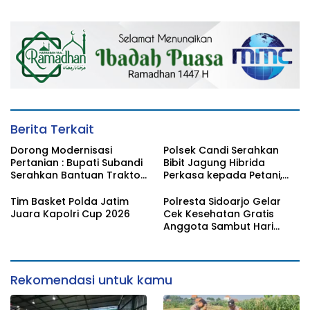
Perkembangan Tanaman
Ketahanan Pangan
Jagung
Nasional
Berita Terkait
Dorong Modernisasi
Polsek Candi Serahkan
Pertanian : Bupati Subandi
Bibit Jagung Hibrida
Serahkan Bantuan Traktor
Perkasa kepada Petani,
Kepada Kelompik Tani Di
Perkuat Ketahanan
Tulangan
Pangan di Sidoarjo
Tim Basket Polda Jatim
Polresta Sidoarjo Gelar
Juara Kapolri Cup 2026
Cek Kesehatan Gratis
Anggota Sambut Hari
Bhayangkara ke-80
Rekomendasi untuk kamu