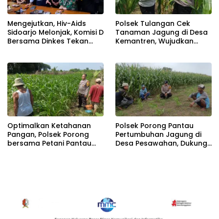
Mengejutkan, Hiv-Aids
Polsek Tulangan Cek
Sidoarjo Melonjak, Komisi D
Tanaman Jagung di Desa
Bersama Dinkes Tekan
Kemantren, Wujudkan
Kenaikan Secara Masif
Swasembada Pangan
Optimalkan Ketahanan
Polsek Porong Pantau
Pangan, Polsek Porong
Pertumbuhan Jagung di
bersama Petani Pantau
Desa Pesawahan, Dukung
Perkembangan Tanaman
Ketahanan Pangan
Jagung
Nasional