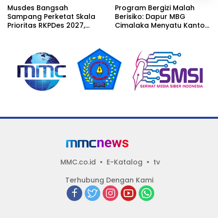
Musdes Bangsah
Program Bergizi Malah
Sampang Perketat Skala
Berisiko: Dapur MBG
Prioritas RKPDes 2027,
Cimalaka Menyatu Kantor
Sekcam Mengingatkan
Desa, Fasilitas Jauh dari
Desa tidak boleh terjebak
Standar
pada pemerataan yang
seragam
MMC.co.id
E-Katalog
tv
Terhubung Dengan Kami