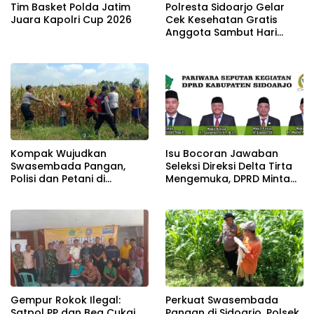
Tim Basket Polda Jatim
Polresta Sidoarjo Gelar
Juara Kapolri Cup 2026
Cek Kesehatan Gratis
Anggota Sambut Hari
Bhayangkara ke-80
Kompak Wujudkan
Isu Bocoran Jawaban
Swasembada Pangan,
Seleksi Direksi Delta Tirta
Polisi dan Petani di
Mengemuka, DPRD Minta
Balongbendo Kelola
Proses Tetap Transparan
Tanaman Jagung
Gempur Rokok Ilegal:
Perkuat Swasembada
Satpol PP dan Bea Cukai
Pangan di Sidoarjo, Polsek