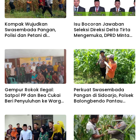
Kompak Wujudkan
Isu Bocoran Jawaban
Swasembada Pangan,
Seleksi Direksi Delta Tirta
Polisi dan Petani di
Mengemuka, DPRD Minta
Balongbendo Kelola
Proses Tetap Transparan
Tanaman Jagung
Gempur Rokok Ilegal:
Perkuat Swasembada
Satpol PP dan Bea Cukai
Pangan di Sidoarjo, Polsek
Beri Penyuluhan ke Warga
Balongbendo Pantau
Tanggulangin
Perkembangan Tanaman
Jagung Hibrida