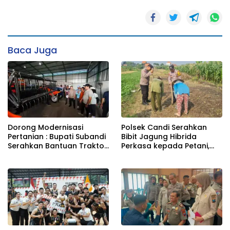
Baca Juga
Dorong Modernisasi
Polsek Candi Serahkan
Pertanian : Bupati Subandi
Bibit Jagung Hibrida
Serahkan Bantuan Traktor
Perkasa kepada Petani,
Kepada Kelompik Tani Di
Perkuat Ketahanan
Tulangan
Pangan di Sidoarjo