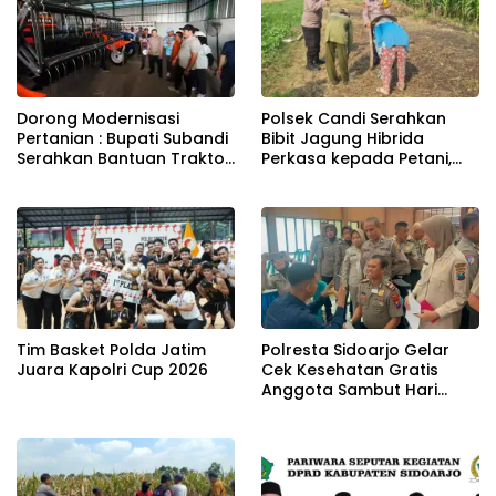
Dorong Modernisasi
Polsek Candi Serahkan
Pertanian : Bupati Subandi
Bibit Jagung Hibrida
Serahkan Bantuan Traktor
Perkasa kepada Petani,
Kepada Kelompik Tani Di
Perkuat Ketahanan
Tulangan
Pangan di Sidoarjo
Tim Basket Polda Jatim
Polresta Sidoarjo Gelar
Juara Kapolri Cup 2026
Cek Kesehatan Gratis
Anggota Sambut Hari
Bhayangkara ke-80