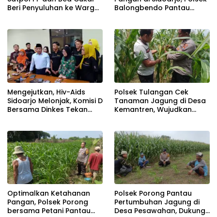
Beri Penyuluhan ke Warga
Balongbendo Pantau
Tanggulangin
Perkembangan Tanaman
Jagung Hibrida
Mengejutkan, Hiv-Aids
Polsek Tulangan Cek
Sidoarjo Melonjak, Komisi D
Tanaman Jagung di Desa
Bersama Dinkes Tekan
Kemantren, Wujudkan
Kenaikan Secara Masif
Swasembada Pangan
Optimalkan Ketahanan
Polsek Porong Pantau
Pangan, Polsek Porong
Pertumbuhan Jagung di
bersama Petani Pantau
Desa Pesawahan, Dukung