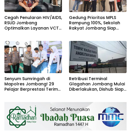
Cegah Penularan HIV/AIDS,
Gedung Prioritas MPLS
RSUD Jombang
Rampung 100%, Sekolah
Optimalkan Layanan VCT
Rakyat Jombang Siap
dan Edukasi Kesehatan
Sambut Siswa Baru 30 Juli
Remaja
2026
Senyum Sumringah di
Retribusi Terminal
Mapolres Jombang! 29
Glagahan Jombang Mulai
Pelajar Berprestasi Terima
Diberlakukan, Dishub Siap
Beasiswa Langsung dari
Evaluasi Target PAD 2026
Kapolres