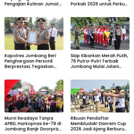
Pengajian Rutinan Jumat
Porkab 2026 untuk Perkuat
Legi Sekaligus Sambut HUT
Solidaritas Antar-ASN
17 Agustus Ke- 81 RI
Kapolres Jombang Beri
Siap Kibarkan Merah Putih,
Penghargaan Personil
76 Putra-Putri Terbaik
Berprestasi, Tegaskan
Jombang Mulai Jalani
Komitmen Zero Miras
Pemusatan Latihan di
Jelang Muktamar NU ke-
Pendopo Kabupaten
35
Murni Swadaya Tanpa
Ribuan Pendaftar
APBD, Harkopnas ke-79 di
Membludak! Danrem Cup
Jombang Banjir Doorprize
2026 Jadi Ajang Berburu