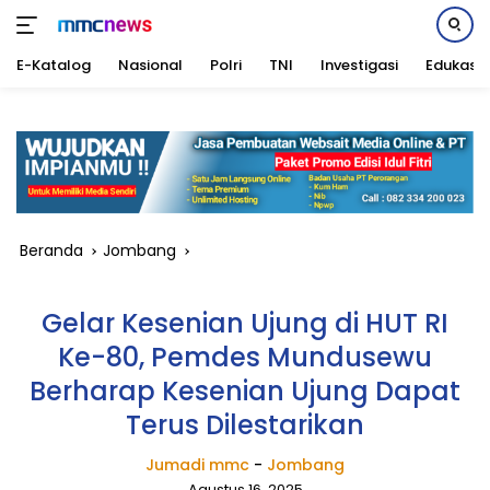
E-Katalog
Nasional
Polri
TNI
Investigasi
Edukasi
Langsung
ke
konten
Beranda
Jombang
Gelar Kesenian Ujung di HUT RI
Ke-80, Pemdes Mundusewu
Berharap Kesenian Ujung Dapat
Terus Dilestarikan
Jumadi mmc
-
Jombang
Agustus 16, 2025