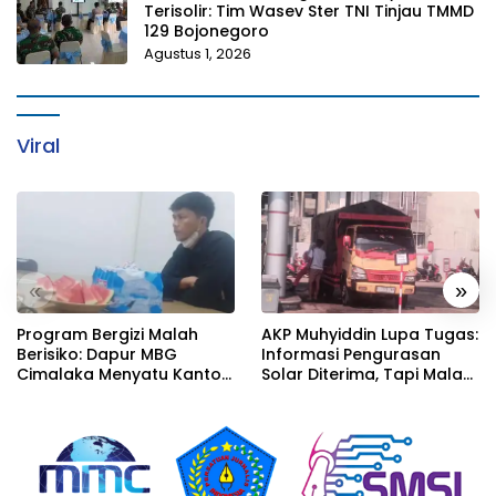
Terisolir: Tim Wasev Ster TNI Tinjau TMMD
129 Bojonegoro
Agustus 1, 2026
Viral
«
»
Program Bergizi Malah
AKP Muhyiddin Lupa Tugas:
Berisiko: Dapur MBG
Informasi Pengurasan
Cimalaka Menyatu Kantor
Solar Diterima, Tapi Malah
Desa, Fasilitas Jauh dari
Menunggu Orang Lain
Standar
Carikan Bukti!