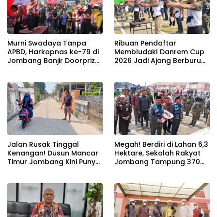
Murni Swadaya Tanpa
Ribuan Pendaftar
APBD, Harkopnas ke-79 di
Membludak! Danrem Cup
Jombang Banjir Doorprize
2026 Jadi Ajang Berburu
Umroh dan Dimeriahkan
Bibit Baru Penembak
Ribuan Warga
Berbakat di Jombang
Jalan Rusak Tinggal
Megah! Berdiri di Lahan 6,3
Kenangan! Dusun Mancar
Hektare, Sekolah Rakyat
Timur Jombang Kini Punya
Jombang Tampung 370
Akses Paving Mulus Berkat
Siswa dari Keluarga
Program Mantra 2026
Prasejahtera