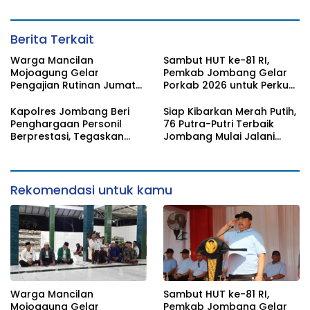
Berita Terkait
Warga Mancilan
Sambut HUT ke-81 RI,
Mojoagung Gelar
Pemkab Jombang Gelar
Pengajian Rutinan Jumat
Porkab 2026 untuk Perkuat
Legi Sekaligus Sambut HUT
Solidaritas Antar-ASN
17 Agustus Ke- 81 RI
Kapolres Jombang Beri
Siap Kibarkan Merah Putih,
Penghargaan Personil
76 Putra-Putri Terbaik
Berprestasi, Tegaskan
Jombang Mulai Jalani
Komitmen Zero Miras
Pemusatan Latihan di
Jelang Muktamar NU ke-
Pendopo Kabupaten
35
Rekomendasi untuk kamu
Warga Mancilan
Sambut HUT ke-81 RI,
Mojoagung Gelar
Pemkab Jombang Gelar