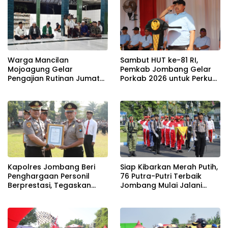
Warga Mancilan
Sambut HUT ke-81 RI,
Mojoagung Gelar
Pemkab Jombang Gelar
Pengajian Rutinan Jumat
Porkab 2026 untuk Perkuat
Legi Sekaligus Sambut HUT
Solidaritas Antar-ASN
17 Agustus Ke- 81 RI
Kapolres Jombang Beri
Siap Kibarkan Merah Putih,
Penghargaan Personil
76 Putra-Putri Terbaik
Berprestasi, Tegaskan
Jombang Mulai Jalani
Komitmen Zero Miras
Pemusatan Latihan di
Jelang Muktamar NU ke-
Pendopo Kabupaten
35