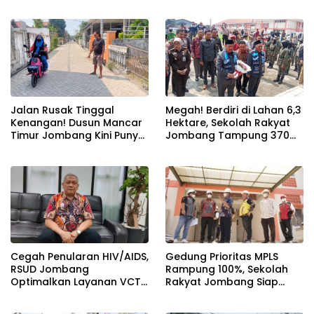
Umroh dan Dimeriahkan
Bibit Baru Penembak
Ribuan Warga
Berbakat di Jombang
Jalan Rusak Tinggal
Megah! Berdiri di Lahan 6,3
Kenangan! Dusun Mancar
Hektare, Sekolah Rakyat
Timur Jombang Kini Punya
Jombang Tampung 370
Akses Paving Mulus Berkat
Siswa dari Keluarga
Program Mantra 2026
Prasejahtera
Cegah Penularan HIV/AIDS,
Gedung Prioritas MPLS
RSUD Jombang
Rampung 100%, Sekolah
Optimalkan Layanan VCT
Rakyat Jombang Siap
dan Edukasi Kesehatan
Sambut Siswa Baru 30 Juli
Remaja
2026