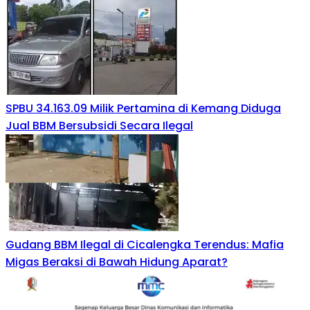
SPBU 34.163.09 Milik Pertamina di Kemang Diduga
Jual BBM Bersubsidi Secara Ilegal
Gudang BBM Ilegal di Cicalengka Terendus: Mafia
Migas Beraksi di Bawah Hidung Aparat?