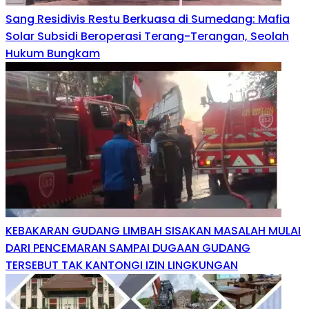
Sang Residivis Restu Berkuasa di Sumedang: Mafia
Solar Subsidi Beroperasi Terang-Terangan, Seolah
Hukum Bungkam
KEBAKARAN GUDANG LIMBAH SISAKAN MASALAH MULAI
DARI PENCEMARAN SAMPAI DUGAAN GUDANG
TERSEBUT TAK KANTONGI IZIN LINGKUNGAN