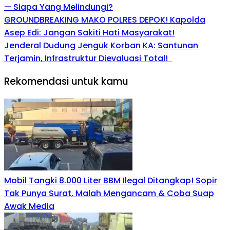
— Siapa Yang Melindungi?
GROUNDBREAKING MAKO POLRES DEPOK! Kapolda
Asep Edi: Jangan Sakiti Hati Masyarakat!
Jenderal Dudung Jenguk Korban KA: Santunan
Terjamin, Infrastruktur Dievaluasi Total!
Rekomendasi untuk kamu
Mobil Tangki 8.000 Liter BBM Ilegal Ditangkap! Sopir
Tak Punya Surat, Malah Mengancam & Coba Suap
Awak Media