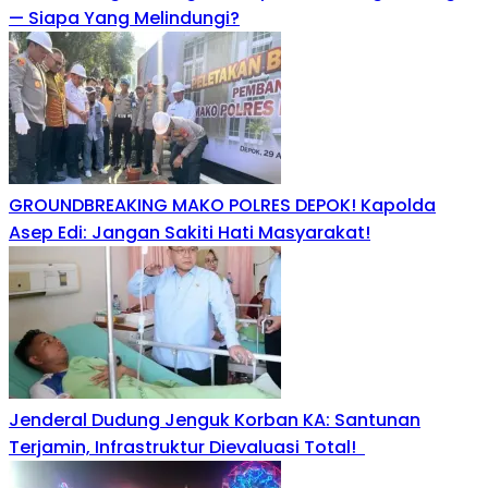
— Siapa Yang Melindungi?
GROUNDBREAKING MAKO POLRES DEPOK! Kapolda
Asep Edi: Jangan Sakiti Hati Masyarakat!
Jenderal Dudung Jenguk Korban KA: Santunan
Terjamin, Infrastruktur Dievaluasi Total!