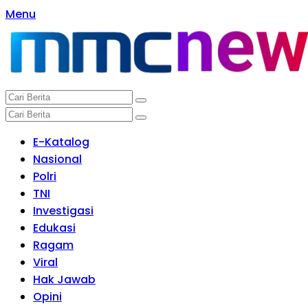
Langsung
Menu
ke
konten
E-Katalog
Nasional
Polri
TNI
Investigasi
Edukasi
Ragam
Viral
Hak Jawab
Opini