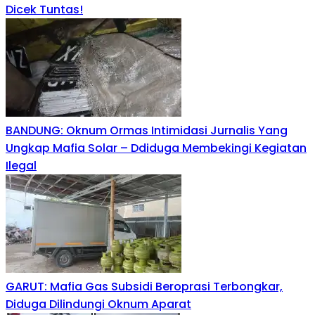
Dicek Tuntas!
BANDUNG: Oknum Ormas Intimidasi Jurnalis Yang
Ungkap Mafia Solar – Ddiduga Membekingi Kegiatan
Ilegal
GARUT: Mafia Gas Subsidi Beroprasi Terbongkar,
Diduga Dilindungi Oknum Aparat