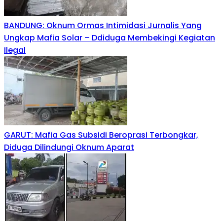
BANDUNG: Oknum Ormas Intimidasi Jurnalis Yang
Ungkap Mafia Solar – Ddiduga Membekingi Kegiatan
Ilegal
GARUT: Mafia Gas Subsidi Beroprasi Terbongkar,
Diduga Dilindungi Oknum Aparat