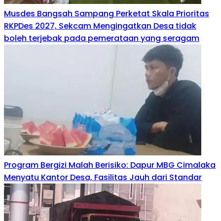
Musdes Bangsah Sampang Perketat Skala Prioritas
RKPDes 2027, Sekcam Mengingatkan Desa tidak
boleh terjebak pada pemerataan yang seragam
Program Bergizi Malah Berisiko: Dapur MBG Cimalaka
Menyatu Kantor Desa, Fasilitas Jauh dari Standar