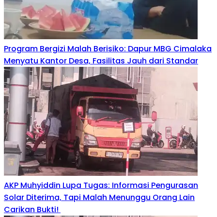
Program Bergizi Malah Berisiko: Dapur MBG Cimalaka
Menyatu Kantor Desa, Fasilitas Jauh dari Standar
AKP Muhyiddin Lupa Tugas: Informasi Pengurasan
Solar Diterima, Tapi Malah Menunggu Orang Lain
Carikan Bukti!