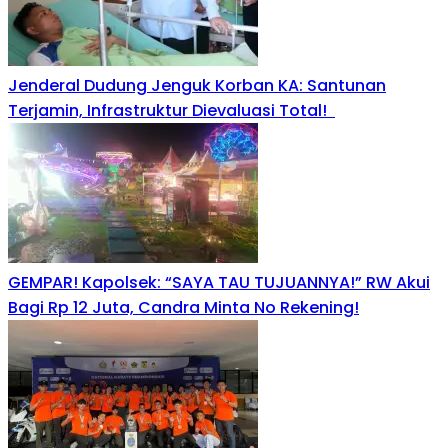
Jenderal Dudung Jenguk Korban KA: Santunan
Terjamin, Infrastruktur Dievaluasi Total!
GEMPAR! Kapolsek: “SAYA TAU TUJUANNYA!” RW Akui
Bagi Rp 12 Juta, Candra Minta No Rekening!