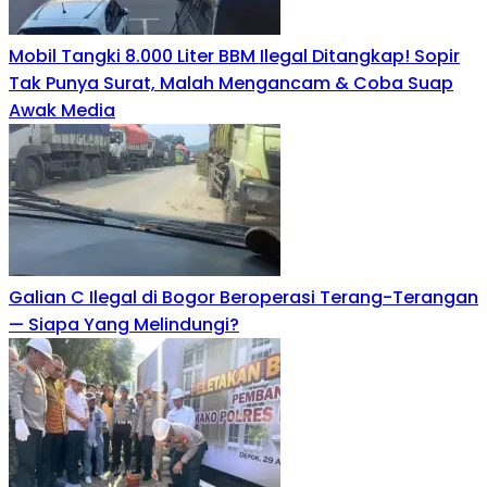
Mobil Tangki 8.000 Liter BBM Ilegal Ditangkap! Sopir
Tak Punya Surat, Malah Mengancam & Coba Suap
Awak Media
Galian C Ilegal di Bogor Beroperasi Terang-Terangan
— Siapa Yang Melindungi?