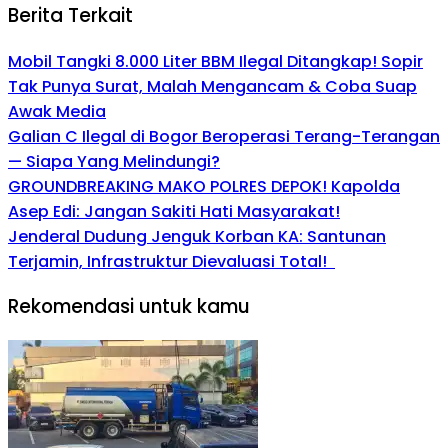
Berita Terkait
Mobil Tangki 8.000 Liter BBM Ilegal Ditangkap! Sopir
Tak Punya Surat, Malah Mengancam & Coba Suap
Awak Media
Galian C Ilegal di Bogor Beroperasi Terang-Terangan
— Siapa Yang Melindungi?
GROUNDBREAKING MAKO POLRES DEPOK! Kapolda
Asep Edi: Jangan Sakiti Hati Masyarakat!
Jenderal Dudung Jenguk Korban KA: Santunan
Terjamin, Infrastruktur Dievaluasi Total!
Rekomendasi untuk kamu