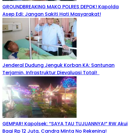
GROUNDBREAKING MAKO POLRES DEPOK! Kapolda
Asep Edi: Jangan Sakiti Hati Masyarakat!
Jenderal Dudung Jenguk Korban KA: Santunan
Terjamin, Infrastruktur Dievaluasi Total!
GEMPAR! Kapolsek: “SAYA TAU TUJUANNYA!” RW Akui
Bagi Rp 12 Juta, Candra Minta No Rekening!