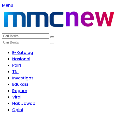
Langsung
Menu
ke
konten
E-Katalog
Nasional
Polri
TNI
Investigasi
Edukasi
Ragam
Viral
Hak Jawab
Opini