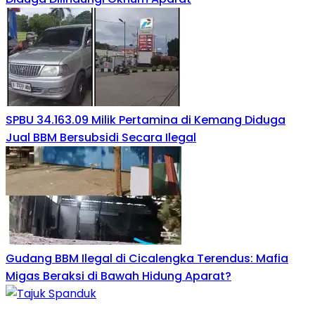
SPBU 34.163.09 Milik Pertamina di Kemang Diduga
Jual BBM Bersubsidi Secara Ilegal
Gudang BBM Ilegal di Cicalengka Terendus: Mafia
Migas Beraksi di Bawah Hidung Aparat?