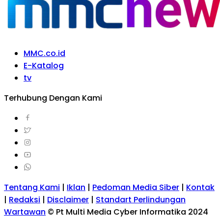
MMC.co.id
E-Katalog
tv
Terhubung Dengan Kami
Tentang Kami
|
Iklan
|
Pedoman Media Siber
|
Kontak
|
Redaksi
|
Disclaimer
|
Standart Perlindungan
Wartawan
© Pt Multi Media Cyber Informatika 2024