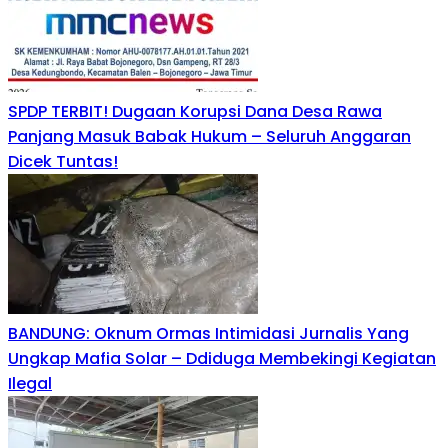
SPDP TERBIT! Dugaan Korupsi Dana Desa Rawa
Panjang Masuk Babak Hukum – Seluruh Anggaran
Dicek Tuntas!
BANDUNG: Oknum Ormas Intimidasi Jurnalis Yang
Ungkap Mafia Solar – Ddiduga Membekingi Kegiatan
Ilegal