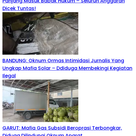
Panjang Masuk Babak Hukum – Seluruh Anggaran
Dicek Tuntas!
BANDUNG: Oknum Ormas Intimidasi Jurnalis Yang
Ungkap Mafia Solar – Ddiduga Membekingi Kegiatan
Ilegal
GARUT: Mafia Gas Subsidi Beroprasi Terbongkar,
Diduga Dilindungi Oknum Aparat