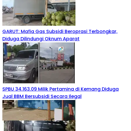
GARUT: Mafia Gas Subsidi Beroprasi Terbongkar,
Diduga Dilindungi Oknum Aparat
SPBU 34.163.09 Milik Pertamina di Kemang Diduga
Jual BBM Bersubsidi Secara Ilegal