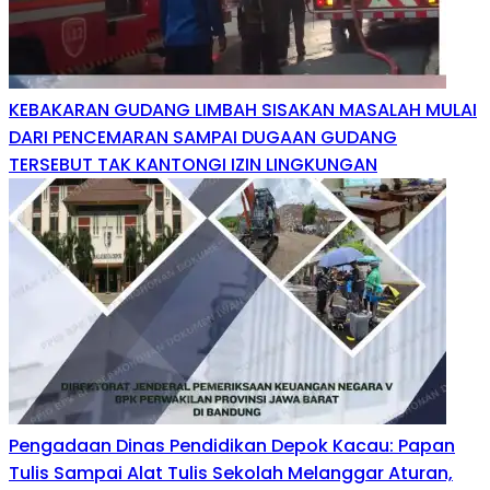
KEBAKARAN GUDANG LIMBAH SISAKAN MASALAH MULAI
DARI PENCEMARAN SAMPAI DUGAAN GUDANG
TERSEBUT TAK KANTONGI IZIN LINGKUNGAN
Pengadaan Dinas Pendidikan Depok Kacau: Papan
Tulis Sampai Alat Tulis Sekolah Melanggar Aturan,