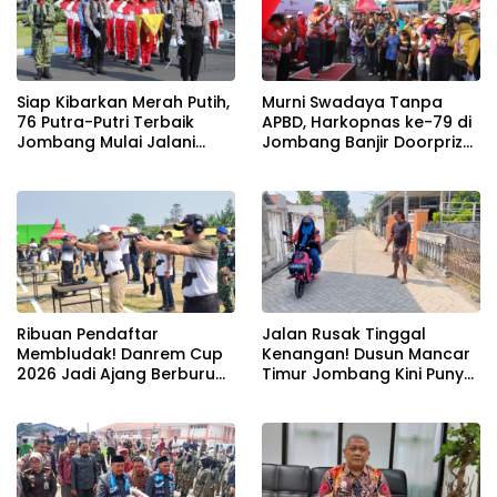
Siap Kibarkan Merah Putih,
Murni Swadaya Tanpa
76 Putra-Putri Terbaik
APBD, Harkopnas ke-79 di
Jombang Mulai Jalani
Jombang Banjir Doorprize
Pemusatan Latihan di
Umroh dan Dimeriahkan
Pendopo Kabupaten
Ribuan Warga
Ribuan Pendaftar
Jalan Rusak Tinggal
Membludak! Danrem Cup
Kenangan! Dusun Mancar
2026 Jadi Ajang Berburu
Timur Jombang Kini Punya
Bibit Baru Penembak
Akses Paving Mulus Berkat
Berbakat di Jombang
Program Mantra 2026