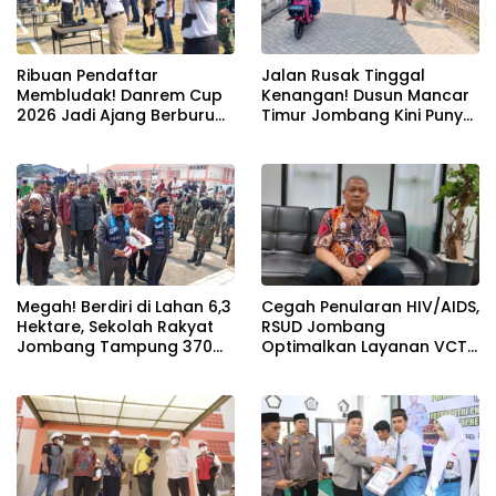
Ribuan Pendaftar
Jalan Rusak Tinggal
Membludak! Danrem Cup
Kenangan! Dusun Mancar
2026 Jadi Ajang Berburu
Timur Jombang Kini Punya
Bibit Baru Penembak
Akses Paving Mulus Berkat
Berbakat di Jombang
Program Mantra 2026
Megah! Berdiri di Lahan 6,3
Cegah Penularan HIV/AIDS,
Hektare, Sekolah Rakyat
RSUD Jombang
Jombang Tampung 370
Optimalkan Layanan VCT
Siswa dari Keluarga
dan Edukasi Kesehatan
Prasejahtera
Remaja