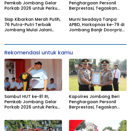
Pemkab Jombang Gelar
Penghargaan Personil
Porkab 2026 untuk Perkuat
Berprestasi, Tegaskan
Solidaritas Antar-ASN
Komitmen Zero Miras
Jelang Muktamar NU ke-
Siap Kibarkan Merah Putih,
Murni Swadaya Tanpa
35
76 Putra-Putri Terbaik
APBD, Harkopnas ke-79 di
Jombang Mulai Jalani
Jombang Banjir Doorprize
Pemusatan Latihan di
Umroh dan Dimeriahkan
Pendopo Kabupaten
Ribuan Warga
Rekomendasi untuk kamu
Sambut HUT ke-81 RI,
Kapolres Jombang Beri
Pemkab Jombang Gelar
Penghargaan Personil
Porkab 2026 untuk Perkuat
Berprestasi, Tegaskan
Solidaritas Antar-ASN
Komitmen Zero Miras
Jelang Muktamar NU ke-
35