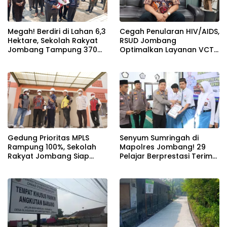
Megah! Berdiri di Lahan 6,3
Cegah Penularan HIV/AIDS,
Hektare, Sekolah Rakyat
RSUD Jombang
Jombang Tampung 370
Optimalkan Layanan VCT
Siswa dari Keluarga
dan Edukasi Kesehatan
Prasejahtera
Remaja
Gedung Prioritas MPLS
Senyum Sumringah di
Rampung 100%, Sekolah
Mapolres Jombang! 29
Rakyat Jombang Siap
Pelajar Berprestasi Terima
Sambut Siswa Baru 30 Juli
Beasiswa Langsung dari
2026
Kapolres