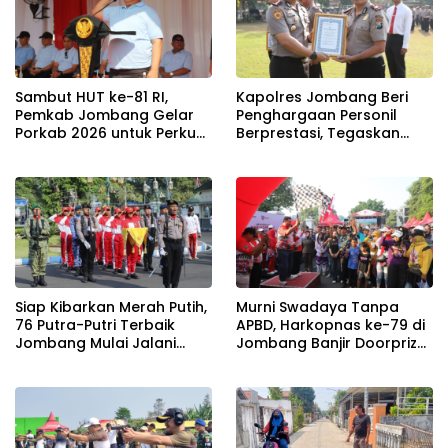
Sambut HUT ke-81 RI,
Kapolres Jombang Beri
Pemkab Jombang Gelar
Penghargaan Personil
Porkab 2026 untuk Perkuat
Berprestasi, Tegaskan
Solidaritas Antar-ASN
Komitmen Zero Miras
Jelang Muktamar NU ke-
35
Siap Kibarkan Merah Putih,
Murni Swadaya Tanpa
76 Putra-Putri Terbaik
APBD, Harkopnas ke-79 di
Jombang Mulai Jalani
Jombang Banjir Doorprize
Pemusatan Latihan di
Umroh dan Dimeriahkan
Pendopo Kabupaten
Ribuan Warga