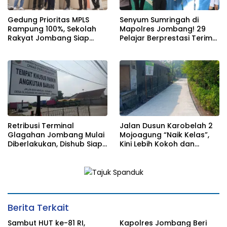
Gedung Prioritas MPLS
Senyum Sumringah di
Rampung 100%, Sekolah
Mapolres Jombang! 29
Rakyat Jombang Siap
Pelajar Berprestasi Terima
Sambut Siswa Baru 30 Juli
Beasiswa Langsung dari
2026
Kapolres
Retribusi Terminal
Jalan Dusun Karobelah 2
Glagahan Jombang Mulai
Mojoagung “Naik Kelas”,
Diberlakukan, Dishub Siap
Kini Lebih Kokoh dan
Evaluasi Target PAD 2026
Tahan Lama!
Berita Terkait
Sambut HUT ke-81 RI,
Kapolres Jombang Beri