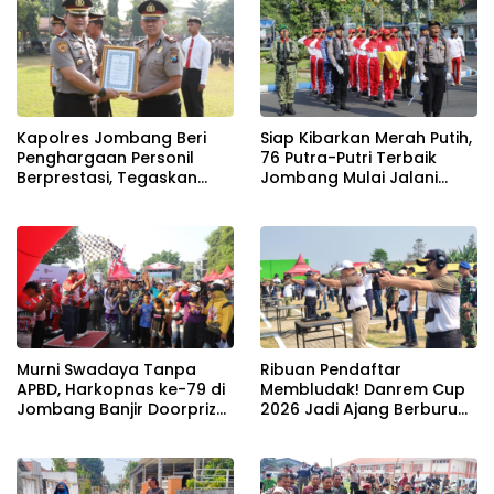
Kapolres Jombang Beri
Siap Kibarkan Merah Putih,
Penghargaan Personil
76 Putra-Putri Terbaik
Berprestasi, Tegaskan
Jombang Mulai Jalani
Komitmen Zero Miras
Pemusatan Latihan di
Jelang Muktamar NU ke-
Pendopo Kabupaten
35
Murni Swadaya Tanpa
Ribuan Pendaftar
APBD, Harkopnas ke-79 di
Membludak! Danrem Cup
Jombang Banjir Doorprize
2026 Jadi Ajang Berburu
Umroh dan Dimeriahkan
Bibit Baru Penembak
Ribuan Warga
Berbakat di Jombang