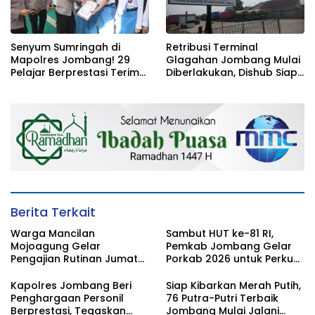
Senyum Sumringah di
Retribusi Terminal
Mapolres Jombang! 29
Glagahan Jombang Mulai
Pelajar Berprestasi Terima
Diberlakukan, Dishub Siap
Beasiswa Langsung dari
Evaluasi Target PAD 2026
Kapolres
Berita Terkait
Warga Mancilan
Sambut HUT ke-81 RI,
Mojoagung Gelar
Pemkab Jombang Gelar
Pengajian Rutinan Jumat
Porkab 2026 untuk Perkuat
Legi Sekaligus Sambut HUT
Solidaritas Antar-ASN
17 Agustus Ke- 81 RI
Kapolres Jombang Beri
Siap Kibarkan Merah Putih,
Penghargaan Personil
76 Putra-Putri Terbaik
Berprestasi, Tegaskan
Jombang Mulai Jalani