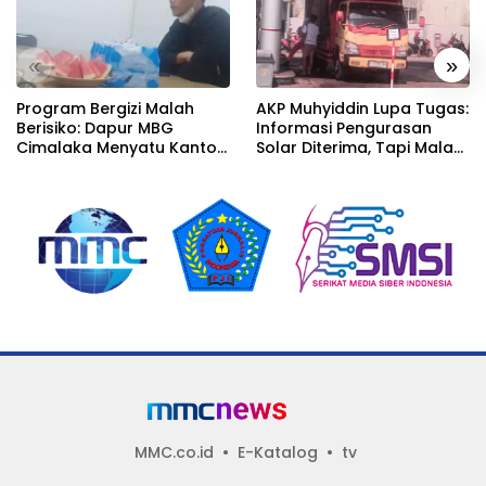
«
»
Program Bergizi Malah
AKP Muhyiddin Lupa Tugas:
Berisiko: Dapur MBG
Informasi Pengurasan
Cimalaka Menyatu Kantor
Solar Diterima, Tapi Malah
Desa, Fasilitas Jauh dari
Menunggu Orang Lain
Standar
Carikan Bukti!
MMC.co.id
E-Katalog
tv