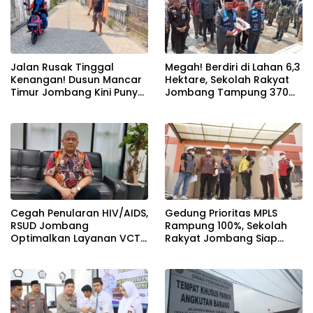
Jalan Rusak Tinggal
Megah! Berdiri di Lahan 6,3
Kenangan! Dusun Mancar
Hektare, Sekolah Rakyat
Timur Jombang Kini Punya
Jombang Tampung 370
Akses Paving Mulus Berkat
Siswa dari Keluarga
Program Mantra 2026
Prasejahtera
Cegah Penularan HIV/AIDS,
Gedung Prioritas MPLS
RSUD Jombang
Rampung 100%, Sekolah
Optimalkan Layanan VCT
Rakyat Jombang Siap
dan Edukasi Kesehatan
Sambut Siswa Baru 30 Juli
Remaja
2026