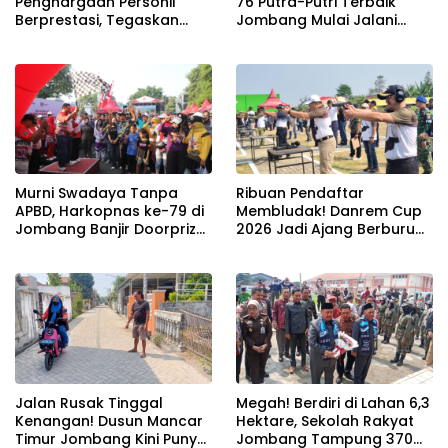
Penghargaan Personil
76 Putra-Putri Terbaik
Berprestasi, Tegaskan
Jombang Mulai Jalani
Komitmen Zero Miras
Pemusatan Latihan di
Jelang Muktamar NU ke-
Pendopo Kabupaten
35
Murni Swadaya Tanpa
Ribuan Pendaftar
APBD, Harkopnas ke-79 di
Membludak! Danrem Cup
Jombang Banjir Doorprize
2026 Jadi Ajang Berburu
Umroh dan Dimeriahkan
Bibit Baru Penembak
Ribuan Warga
Berbakat di Jombang
Jalan Rusak Tinggal
Megah! Berdiri di Lahan 6,3
Kenangan! Dusun Mancar
Hektare, Sekolah Rakyat
Timur Jombang Kini Punya
Jombang Tampung 370