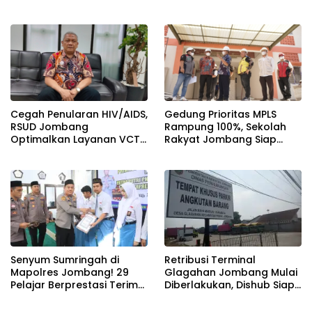
Akses Paving Mulus Berkat
Siswa dari Keluarga
Program Mantra 2026
Prasejahtera
Cegah Penularan HIV/AIDS,
Gedung Prioritas MPLS
RSUD Jombang
Rampung 100%, Sekolah
Optimalkan Layanan VCT
Rakyat Jombang Siap
dan Edukasi Kesehatan
Sambut Siswa Baru 30 Juli
Remaja
2026
Senyum Sumringah di
Retribusi Terminal
Mapolres Jombang! 29
Glagahan Jombang Mulai
Pelajar Berprestasi Terima
Diberlakukan, Dishub Siap
Beasiswa Langsung dari
Evaluasi Target PAD 2026
Kapolres