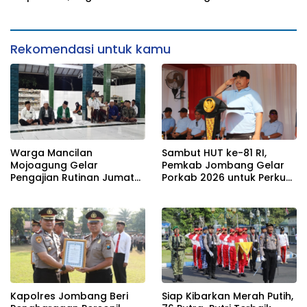
Komitmen Zero Miras
Pemusatan Latihan di
Jelang Muktamar NU ke-
Pendopo Kabupaten
35
Rekomendasi untuk kamu
Warga Mancilan
Sambut HUT ke-81 RI,
Mojoagung Gelar
Pemkab Jombang Gelar
Pengajian Rutinan Jumat
Porkab 2026 untuk Perkuat
Legi Sekaligus Sambut HUT
Solidaritas Antar-ASN
17 Agustus Ke- 81 RI
Kapolres Jombang Beri
Siap Kibarkan Merah Putih,