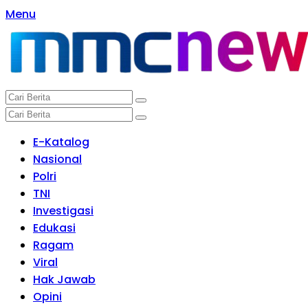
Langsung
Menu
ke
konten
E-Katalog
Nasional
Polri
TNI
Investigasi
Edukasi
Ragam
Viral
Hak Jawab
Opini