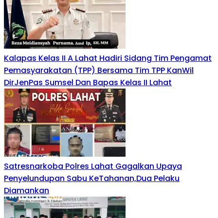
Kalapas Kelas II A Lahat Hadiri Sidang Tim Pengamat
Pemasyarakatan (TPP) Bersama Tim TPP KanWil
DirJenPas Sumsel Dan Bapas Kelas II Lahat
Satresnarkoba Polres Lahat Gagalkan Upaya
Penyelundupan Sabu KeTahanan,Dua Pelaku
Diamankan