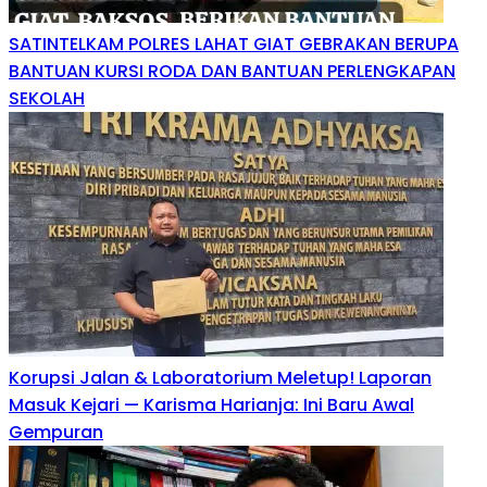
SATINTELKAM POLRES LAHAT GIAT GEBRAKAN BERUPA
BANTUAN KURSI RODA DAN BANTUAN PERLENGKAPAN
SEKOLAH
Korupsi Jalan & Laboratorium Meletup! Laporan
Masuk Kejari — Karisma Harianja: Ini Baru Awal
Gempuran