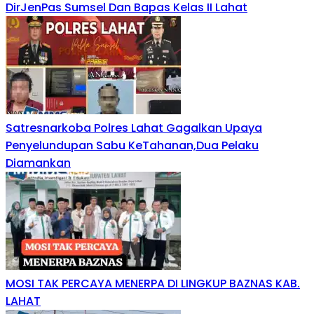
DirJenPas Sumsel Dan Bapas Kelas II Lahat
Satresnarkoba Polres Lahat Gagalkan Upaya
Penyelundupan Sabu KeTahanan,Dua Pelaku
Diamankan
MOSI TAK PERCAYA MENERPA DI LINGKUP BAZNAS KAB.
LAHAT