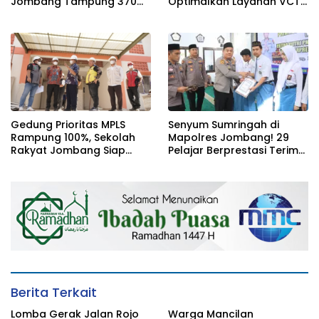
Jombang Tampung 370
Optimalkan Layanan VCT
Siswa dari Keluarga
dan Edukasi Kesehatan
Prasejahtera
Remaja
Gedung Prioritas MPLS
Senyum Sumringah di
Rampung 100%, Sekolah
Mapolres Jombang! 29
Rakyat Jombang Siap
Pelajar Berprestasi Terima
Sambut Siswa Baru 30 Juli
Beasiswa Langsung dari
2026
Kapolres
Berita Terkait
Lomba Gerak Jalan Rojo
Warga Mancilan