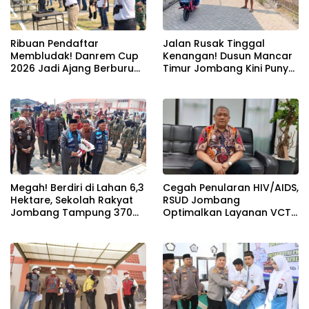
Ribuan Pendaftar
Jalan Rusak Tinggal
Membludak! Danrem Cup
Kenangan! Dusun Mancar
2026 Jadi Ajang Berburu
Timur Jombang Kini Punya
Bibit Baru Penembak
Akses Paving Mulus Berkat
Berbakat di Jombang
Program Mantra 2026
Megah! Berdiri di Lahan 6,3
Cegah Penularan HIV/AIDS,
Hektare, Sekolah Rakyat
RSUD Jombang
Jombang Tampung 370
Optimalkan Layanan VCT
Siswa dari Keluarga
dan Edukasi Kesehatan
Prasejahtera
Remaja