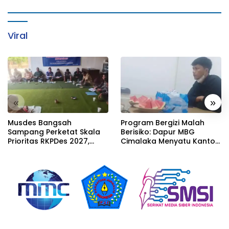
Viral
«
»
Musdes Bangsah
Program Bergizi Malah
Sampang Perketat Skala
Berisiko: Dapur MBG
Prioritas RKPDes 2027,
Cimalaka Menyatu Kantor
Sekcam Mengingatkan
Desa, Fasilitas Jauh dari
Desa tidak boleh terjebak
Standar
pada pemerataan yang
seragam