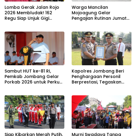
Lomba Gerak Jalan Rojo
Warga Mancilan
2026 Membludak! 162
Mojoagung Gelar
Regu Siap Unjuk Gigi
Pengajian Rutinan Jumat
Padati Rute Ngoro-
Legi Sekaligus Sambut HUT
Jombang
17 Agustus Ke- 81 RI
Sambut HUT ke-81 RI,
Kapolres Jombang Beri
Pemkab Jombang Gelar
Penghargaan Personil
Porkab 2026 untuk Perkuat
Berprestasi, Tegaskan
Solidaritas Antar-ASN
Komitmen Zero Miras
Jelang Muktamar NU ke-
35
Siap Kibarkan Merah Putih,
Murni Swadaya Tanpa