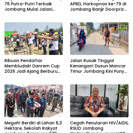
76 Putra-Putri Terbaik
APBD, Harkopnas ke-79 di
Jombang Mulai Jalani
Jombang Banjir Doorprize
Pemusatan Latihan di
Umroh dan Dimeriahkan
Pendopo Kabupaten
Ribuan Warga
Ribuan Pendaftar
Jalan Rusak Tinggal
Membludak! Danrem Cup
Kenangan! Dusun Mancar
2026 Jadi Ajang Berburu
Timur Jombang Kini Punya
Bibit Baru Penembak
Akses Paving Mulus Berkat
Berbakat di Jombang
Program Mantra 2026
Megah! Berdiri di Lahan 6,3
Cegah Penularan HIV/AIDS,
Hektare, Sekolah Rakyat
RSUD Jombang