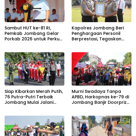
Sambut HUT ke-81 RI,
Kapolres Jombang Beri
Pemkab Jombang Gelar
Penghargaan Personil
Porkab 2026 untuk Perkuat
Berprestasi, Tegaskan
Solidaritas Antar-ASN
Komitmen Zero Miras
Jelang Muktamar NU ke-
35
Siap Kibarkan Merah Putih,
Murni Swadaya Tanpa
76 Putra-Putri Terbaik
APBD, Harkopnas ke-79 di
Jombang Mulai Jalani
Jombang Banjir Doorprize
Pemusatan Latihan di
Umroh dan Dimeriahkan
Pendopo Kabupaten
Ribuan Warga