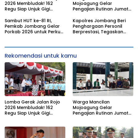
2026 Membludak! 162
Mojoagung Gelar
Regu Siap Unjuk Gigi
Pengajian Rutinan Jumat
Padati Rute Ngoro-
Legi Sekaligus Sambut HUT
Jombang
17 Agustus Ke- 81 RI
Sambut HUT ke-81 RI,
Kapolres Jombang Beri
Pemkab Jombang Gelar
Penghargaan Personil
Porkab 2026 untuk Perkuat
Berprestasi, Tegaskan
Solidaritas Antar-ASN
Komitmen Zero Miras
Jelang Muktamar NU ke-
35
Rekomendasi untuk kamu
Lomba Gerak Jalan Rojo
Warga Mancilan
2026 Membludak! 162
Mojoagung Gelar
Regu Siap Unjuk Gigi
Pengajian Rutinan Jumat
Padati Rute Ngoro-
Legi Sekaligus Sambut HUT
Jombang
17 Agustus Ke- 81 RI