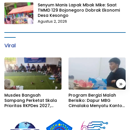
Senyum Manis Lapak Mbak Mike: Saat
TMMD 129 Bojonegoro Dobrak Ekonomi
Desa Kesongo
Agustus 2, 2026
Viral
«
»
Musdes Bangsah
Program Bergizi Malah
Sampang Perketat Skala
Berisiko: Dapur MBG
Prioritas RKPDes 2027,
Cimalaka Menyatu Kantor
Sekcam Mengingatkan
Desa, Fasilitas Jauh dari
Desa tidak boleh terjebak
Standar
pada pemerataan yang
seragam