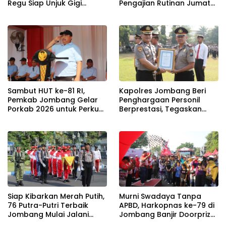
Regu Siap Unjuk Gigi
Pengajian Rutinan Jumat
Padati Rute Ngoro-
Legi Sekaligus Sambut HUT
Jombang
17 Agustus Ke- 81 RI
Sambut HUT ke-81 RI,
Kapolres Jombang Beri
Pemkab Jombang Gelar
Penghargaan Personil
Porkab 2026 untuk Perkuat
Berprestasi, Tegaskan
Solidaritas Antar-ASN
Komitmen Zero Miras
Jelang Muktamar NU ke-
35
Siap Kibarkan Merah Putih,
Murni Swadaya Tanpa
76 Putra-Putri Terbaik
APBD, Harkopnas ke-79 di
Jombang Mulai Jalani
Jombang Banjir Doorprize
Pemusatan Latihan di
Umroh dan Dimeriahkan