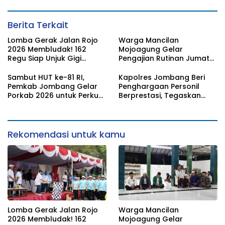
Berita Terkait
Lomba Gerak Jalan Rojo
Warga Mancilan
2026 Membludak! 162
Mojoagung Gelar
Regu Siap Unjuk Gigi
Pengajian Rutinan Jumat
Padati Rute Ngoro-
Legi Sekaligus Sambut HUT
Jombang
17 Agustus Ke- 81 RI
Sambut HUT ke-81 RI,
Kapolres Jombang Beri
Pemkab Jombang Gelar
Penghargaan Personil
Porkab 2026 untuk Perkuat
Berprestasi, Tegaskan
Solidaritas Antar-ASN
Komitmen Zero Miras
Jelang Muktamar NU ke-
35
Rekomendasi untuk kamu
Lomba Gerak Jalan Rojo
Warga Mancilan
2026 Membludak! 162
Mojoagung Gelar