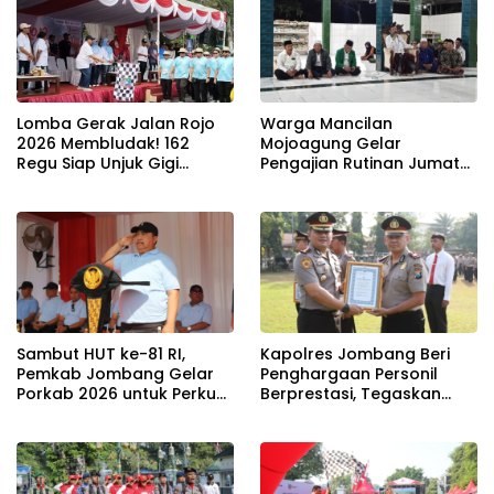
Lomba Gerak Jalan Rojo
Warga Mancilan
2026 Membludak! 162
Mojoagung Gelar
Regu Siap Unjuk Gigi
Pengajian Rutinan Jumat
Padati Rute Ngoro-
Legi Sekaligus Sambut HUT
Jombang
17 Agustus Ke- 81 RI
Sambut HUT ke-81 RI,
Kapolres Jombang Beri
Pemkab Jombang Gelar
Penghargaan Personil
Porkab 2026 untuk Perkuat
Berprestasi, Tegaskan
Solidaritas Antar-ASN
Komitmen Zero Miras
Jelang Muktamar NU ke-
35