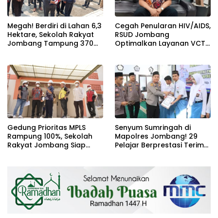
Megah! Berdiri di Lahan 6,3
Cegah Penularan HIV/AIDS,
Hektare, Sekolah Rakyat
RSUD Jombang
Jombang Tampung 370
Optimalkan Layanan VCT
Siswa dari Keluarga
dan Edukasi Kesehatan
Prasejahtera
Remaja
Gedung Prioritas MPLS
Senyum Sumringah di
Rampung 100%, Sekolah
Mapolres Jombang! 29
Rakyat Jombang Siap
Pelajar Berprestasi Terima
Sambut Siswa Baru 30 Juli
Beasiswa Langsung dari
2026
Kapolres