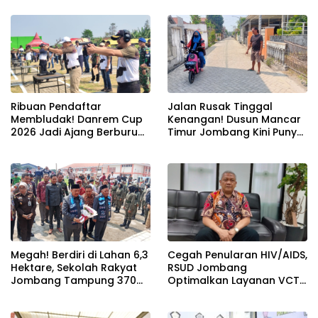
Pendopo Kabupaten
Ribuan Warga
Ribuan Pendaftar
Jalan Rusak Tinggal
Membludak! Danrem Cup
Kenangan! Dusun Mancar
2026 Jadi Ajang Berburu
Timur Jombang Kini Punya
Bibit Baru Penembak
Akses Paving Mulus Berkat
Berbakat di Jombang
Program Mantra 2026
Megah! Berdiri di Lahan 6,3
Cegah Penularan HIV/AIDS,
Hektare, Sekolah Rakyat
RSUD Jombang
Jombang Tampung 370
Optimalkan Layanan VCT
Siswa dari Keluarga
dan Edukasi Kesehatan
Prasejahtera
Remaja