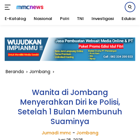
E-Katalog
Nasional
Polri
TNI
Investigasi
Edukasi
Langsung
ke
konten
Beranda
Jombang
Wanita di Jombang
Menyerahkan Diri ke Polisi,
Setelah 1 Bulan Membunuh
Suaminya
Jumadi mmc
-
Jombang
Juni 25, 2025