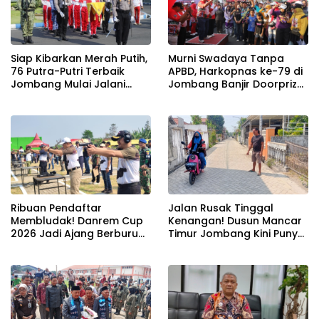
Siap Kibarkan Merah Putih,
Murni Swadaya Tanpa
76 Putra-Putri Terbaik
APBD, Harkopnas ke-79 di
Jombang Mulai Jalani
Jombang Banjir Doorprize
Pemusatan Latihan di
Umroh dan Dimeriahkan
Pendopo Kabupaten
Ribuan Warga
Ribuan Pendaftar
Jalan Rusak Tinggal
Membludak! Danrem Cup
Kenangan! Dusun Mancar
2026 Jadi Ajang Berburu
Timur Jombang Kini Punya
Bibit Baru Penembak
Akses Paving Mulus Berkat
Berbakat di Jombang
Program Mantra 2026