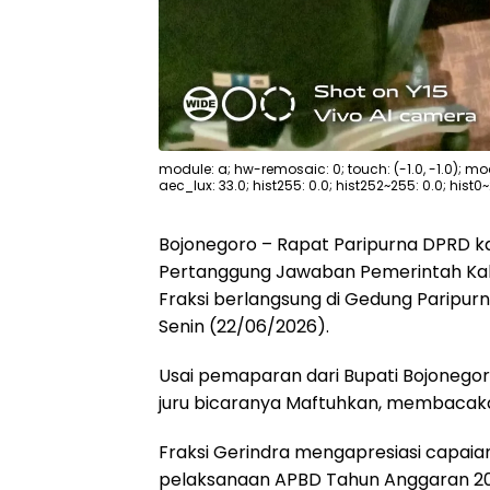
module: a; hw-remosaic: 0; touch: (-1.0, -1.0); mod
aec_lux: 33.0; hist255: 0.0; hist252~255: 0.0; hist0~
Bojonegoro – Rapat Paripurna DPRD 
Pertanggung Jawaban Pemerintah K
Fraksi berlangsung di Gedung Paripur
Senin (22/06/2026).
Usai pemaparan dari Bupati Bojonegoro
juru bicaranya Maftuhkan, membac
Fraksi Gerindra mengapresiasi capai
pelaksanaan APBD Tahun Anggaran 202