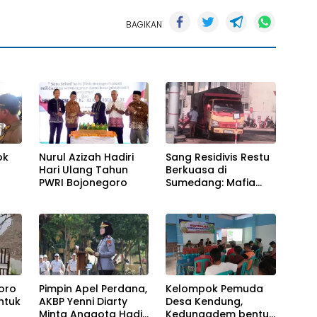
BAGIKAN
ok
Nurul Azizah Hadiri
Sang Residivis Restu
Hari Ulang Tahun
Berkuasa di
PWRI Bojonegoro
Sumedang: Mafia
asi
Solar Subsidi
Beroperasi Terang-
Terangan, Seolah
Hukum Bungkam
oro
Pimpin Apel Perdana,
Kelompok Pemuda
untuk
AKBP Yenni Diarty
Desa Kendung,
Minta Anggota Hadir
Kedungadem bentuk