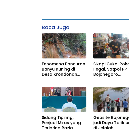
Baca Juga
Fenomena Pancuran
Sikapi Cukai Rok
Banyu Kuning di
Ilegal, Satpol PP
Desa Krondonan
Bojonegoro
Bojonegoro
Menggelar Oper
Gabungan
Sidang Tipiring,
Geosite Bojoneg
Penjual Miras yang
jadi Daya Tarik 
Terjaring Razia
di Jelajahi