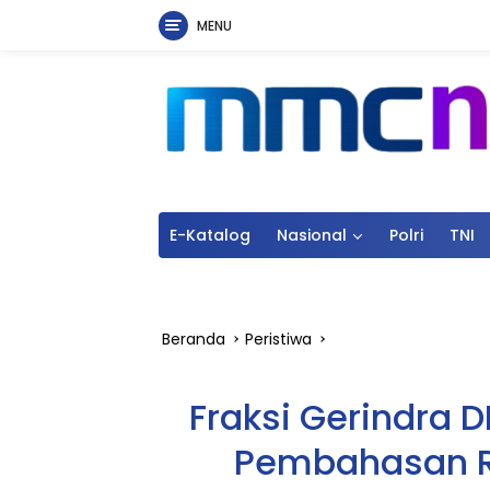
MENU
Langsung
ke
konten
E-Katalog
Nasional
Polri
TNI
Beranda
Peristiwa
Fraksi Gerindra 
Pembahasan Ra