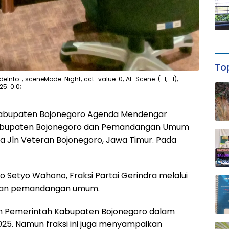
Top
eInfo: ; sceneMode: Night; cct_value: 0; AI_Scene: (-1, -1);
25: 0.0;
kabupaten Bojonegoro Agenda Mendengar
abupaten Bojonegoro dan Pemandangan Umum
na Jln Veteran Bojonegoro, Jawa Timur. Pada
 Setyo Wahono, Fraksi Partai Gerindra melalui
akan pemandangan umum.
an Pemerintah Kabupaten Bojonegoro dalam
5. Namun fraksi ini juga menyampaikan