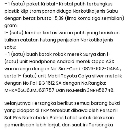
– 1 (satu) paket Kristal -Kristal putih terbungkus
plastik klip transparan diduga Narkotika jenis Sabu
dengan berat brutto : 5,39 (lima koma tiga sembilan)
gram;
1- (satu) lembar kertas warna putih yang berisikan
tulisan catatan hutang penjualan Narkotika jenis
sabu;
– 1 (satu) buah kotak rokok merek Surya dan 1-
(satu) unit Handphone Android merek Oppo A3X
warna ungu dengan No. Sim-Card: 0823-1012-0484 ,
serta 1- (satu) unit Mobil Toyota Calya silver metalik
dengan No.Pol: BG 1612 SA dengan No.Rangka:
MHKA6GJ6JMJ621757 Dan No.Mesin 3NRH58748.
Selanjutnya Tersangka berikut semua barang bukti
yang didapat di TKP tersebut dibawa oleh Personil
Sat Res Narkoba ke Polres Lahat untuk dilakukan
pemeriksaan lebih lanjut. dan saat ini Tersangka