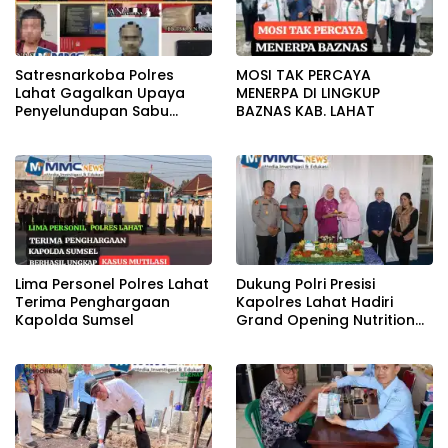
Satresnarkoba Polres
MOSI TAK PERCAYA
Lahat Gagalkan Upaya
MENERPA DI LINGKUP
Penyelundupan Sabu
BAZNAS KAB. LAHAT
KeTahanan,Dua Pelaku
Diamankan
Lima Personel Polres Lahat
Dukung Polri Presisi
Terima Penghargaan
Kapolres Lahat Hadiri
Kapolda Sumsel
Grand Opening Nutrition
Center PowerFit