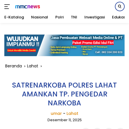
E-Katalog
Nasional
Polri
TNI
Investigasi
Edukasi
Langsung
ke
konten
Beranda
Lahat
SATRENARKOBA POLRES LAHAT
AMANKAN TP. PENGEDAR
NARKOBA
umar
-
Lahat
Desember 11, 2025