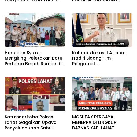
2026
BANGUNAN RUMAH
Haru dan Syukur
Kalapas Kelas II A Lahat
Mengiringi Peletakan Batu
Hadiri Sidang Tim
Pertama Bedah Rumah Ibu
Pengamat
Jamilah
Pemasyarakatan (TPP)
Bersama Tim TPP KanWil
DirJenPas Sumsel Dan
Bapas Kelas II Lahat
Satresnarkoba Polres
MOSI TAK PERCAYA
Lahat Gagalkan Upaya
MENERPA DI LINGKUP
Penyelundupan Sabu
BAZNAS KAB. LAHAT
KeTahanan,Dua Pelaku