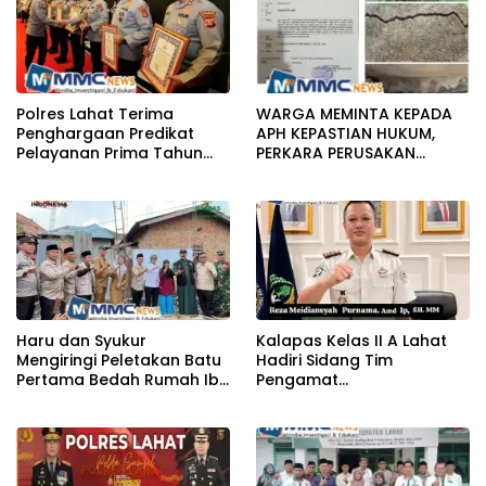
Polres Lahat Terima
WARGA MEMINTA KEPADA
Penghargaan Predikat
APH KEPASTIAN HUKUM,
Pelayanan Prima Tahun
PERKARA PERUSAKAN
2026
BANGUNAN RUMAH
Haru dan Syukur
Kalapas Kelas II A Lahat
Mengiringi Peletakan Batu
Hadiri Sidang Tim
Pertama Bedah Rumah Ibu
Pengamat
Jamilah
Pemasyarakatan (TPP)
Bersama Tim TPP KanWil
DirJenPas Sumsel Dan
Bapas Kelas II Lahat