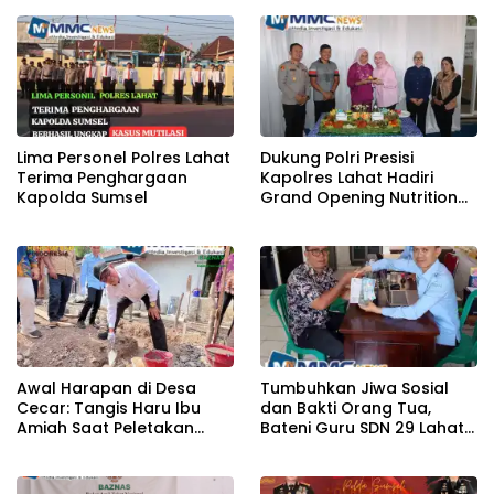
Diamankan
Lima Personel Polres Lahat
Dukung Polri Presisi
Terima Penghargaan
Kapolres Lahat Hadiri
Kapolda Sumsel
Grand Opening Nutrition
Center PowerFit
Awal Harapan di Desa
Tumbuhkan Jiwa Sosial
Cecar: Tangis Haru Ibu
dan Bakti Orang Tua,
Amiah Saat Peletakan
Bateni Guru SDN 29 Lahat
Batu Pertama Bedah
Salurkan Infaq ke Baznas
Rumah BAZNAS Lahat