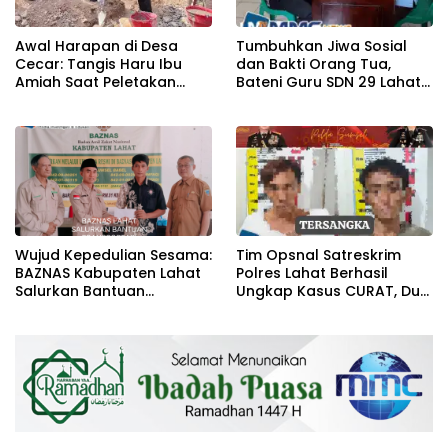
Awal Harapan di Desa
Tumbuhkan Jiwa Sosial
Cecar: Tangis Haru Ibu
dan Bakti Orang Tua,
Amiah Saat Peletakan
Bateni Guru SDN 29 Lahat
Batu Pertama Bedah
Salurkan Infaq ke Baznas
Rumah BAZNAS Lahat
Wujud Kepedulian Sesama:
Tim Opsnal Satreskrim
BAZNAS Kabupaten Lahat
Polres Lahat Berhasil
Salurkan Bantuan
Ungkap Kasus CURAT, Dua
Transportasi Berobat
Orang TSK Diamankan