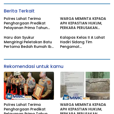
Berita Terkait
Polres Lahat Terima
WARGA MEMINTA KEPADA
Penghargaan Predikat
APH KEPASTIAN HUKUM,
Pelayanan Prima Tahun
PERKARA PERUSAKAN
2026
BANGUNAN RUMAH
Haru dan Syukur
Kalapas Kelas II A Lahat
Mengiringi Peletakan Batu
Hadiri Sidang Tim
Pertama Bedah Rumah Ibu
Pengamat
Jamilah
Pemasyarakatan (TPP)
Bersama Tim TPP KanWil
DirJenPas Sumsel Dan
Bapas Kelas II Lahat
Rekomendasi untuk kamu
Polres Lahat Terima
WARGA MEMINTA KEPADA
Penghargaan Predikat
APH KEPASTIAN HUKUM,
Pelayanan Prima Tahun
PERKARA PERUSAKAN