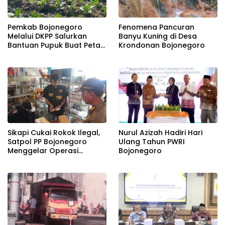
Pemkab Bojonegoro
Fenomena Pancuran
Melalui DKPP Salurkan
Banyu Kuning di Desa
Bantuan Pupuk Buat Petani
Krondonan Bojonegoro
Tembakau
Sikapi Cukai Rokok Ilegal,
Nurul Azizah Hadiri Hari
Satpol PP Bojonegoro
Ulang Tahun PWRI
Menggelar Operasi
Bojonegoro
Gabungan