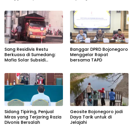
Gabungan
Banggar DPRD Bojonegoro
Sang Residivis Restu
Menggelar Rapat
Berkuasa di Sumedang:
bersama TAPD
Mafia Solar Subsidi
Beroperasi Terang-
Terangan, Seolah Hukum
Bungkam
Sidang Tipiring, Penjual
Geosite Bojonegoro jadi
Miras yang Terjaring Razia
Daya Tarik untuk di
Divonis Bersalah
Jelajahi