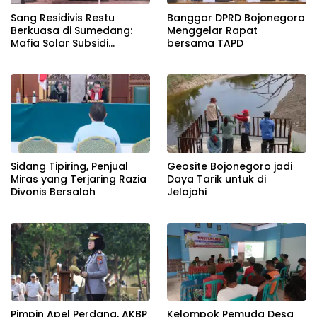
Banggar DPRD Bojonegoro
Sang Residivis Restu
Menggelar Rapat
Berkuasa di Sumedang:
bersama TAPD
Mafia Solar Subsidi
Beroperasi Terang-
Terangan, Seolah Hukum
Bungkam
Sidang Tipiring, Penjual
Geosite Bojonegoro jadi
Miras yang Terjaring Razia
Daya Tarik untuk di
Divonis Bersalah
Jelajahi
Pimpin Apel Perdana, AKBP
Kelompok Pemuda Desa