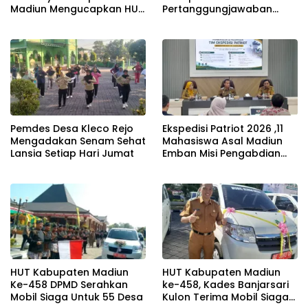
Madiun Mengucapkan HUT
Pertanggungjawaban
RI ke 81
APBD 2025, Wakil Ketua
PAW Resmi Dilantik
Pemdes Desa Kleco Rejo
Ekspedisi Patriot 2026 ,11
Mengadakan Senam Sehat
Mahasiswa Asal Madiun
Lansia Setiap Hari Jumat
Emban Misi Pengabdian
Untuk Negeri
HUT Kabupaten Madiun
HUT Kabupaten Madiun
Ke-458 DPMD Serahkan
ke-458, Kades Banjarsari
Mobil Siaga Untuk 55 Desa
Kulon Terima Mobil Siaga