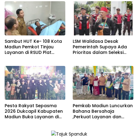
Madiun Ke – 458 Th
Sambut HUT Ke- 108 Kota
LSM Walidasa Desak
Madiun Pemkot Tinjau
Pemerintah Supaya Ada
Layanan di RSUD Plat
Prioritas dalam Seleksi
Merah
Penerimaan Murid Baru
(SPMB) SMA Negeri tahun
2026
Pesta Rakyat Sepasma
Pemkab Madiun Luncurkan
2026 Dukcapil Kabupaten
Bahana Bersahaja
Madiun Buka Layanan di
,Perkuat Layanan dan
Lapangan Sareng Geger
Serap Aspirasi Masyarakat
Desa Bangunsari