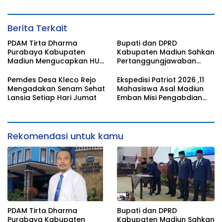
Berita Terkait
PDAM Tirta Dharma
Bupati dan DPRD
Purabaya Kabupaten
Kabupaten Madiun Sahkan
Madiun Mengucapkan HUT
Pertanggungjawaban
RI ke 81
APBD 2025, Wakil Ketua
PAW Resmi Dilantik
Pemdes Desa Kleco Rejo
Ekspedisi Patriot 2026 ,11
Mengadakan Senam Sehat
Mahasiswa Asal Madiun
Lansia Setiap Hari Jumat
Emban Misi Pengabdian
Untuk Negeri
Rekomendasi untuk kamu
PDAM Tirta Dharma
Bupati dan DPRD
Purabaya Kabupaten
Kabupaten Madiun Sahkan