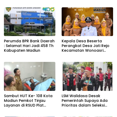
dari Pemkap
Perumda BPR Bank Daerah
Kepala Desa Beserta
: Selamat Hari Jadi 458 Th
Perangkat Desa Jati Rejo
Kabupaten Madiun
Kecamatan Wonoasri
Mengucapkan Selamat
Hari Jadi Kabupaten
Madiun Ke – 458 Th
Sambut HUT Ke- 108 Kota
LSM Walidasa Desak
Madiun Pemkot Tinjau
Pemerintah Supaya Ada
Layanan di RSUD Plat
Prioritas dalam Seleksi
Merah
Penerimaan Murid Baru
(SPMB) SMA Negeri tahun