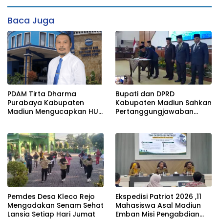
Baca Juga
PDAM Tirta Dharma
Bupati dan DPRD
Purabaya Kabupaten
Kabupaten Madiun Sahkan
Madiun Mengucapkan HUT
Pertanggungjawaban
RI ke 81
APBD 2025, Wakil Ketua
PAW Resmi Dilantik
Pemdes Desa Kleco Rejo
Ekspedisi Patriot 2026 ,11
Mengadakan Senam Sehat
Mahasiswa Asal Madiun
Lansia Setiap Hari Jumat
Emban Misi Pengabdian