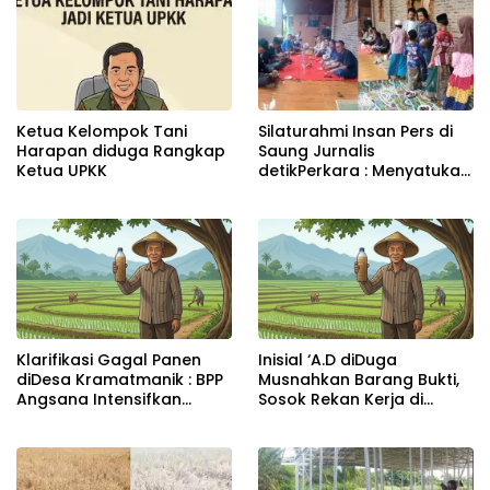
Ketua Kelompok Tani
Silaturahmi Insan Pers di
Harapan diduga Rangkap
Saung Jurnalis
Ketua UPKK
detikPerkara : Menyatukan
Langkah, Meneguhkan
Kepedulian kepada Anak
Yatim
Klarifikasi Gagal Panen
Inisial ‘A.D diDuga
diDesa Kramatmanik : BPP
Musnahkan Barang Bukti,
Angsana Intensifkan
Sosok Rekan Kerja di
Pengawasan,Petani Akui
Jakarta Masih Misterius
Dilema Faktor Ekonomi