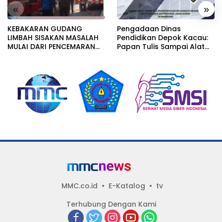
«
»
KEBAKARAN GUDANG
Pengadaan Dinas
LIMBAH SISAKAN MASALAH
Pendidikan Depok Kacau:
MULAI DARI PENCEMARAN
Papan Tulis Sampai Alat
SAMPAI DUGAAN GUDANG
Tulis Sekolah Melanggar
TERSEBUT TAK KANTONGI
Aturan, Harga
IZIN LINGKUNGAN
Disembunyikan!
MMC.co.id
E-Katalog
tv
Terhubung Dengan Kami