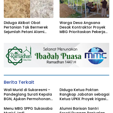
Diduga Akibat Obat
Warga Desa Angsana
Pertanian Tak Bermerek
Desak Kontraktor Proyek
Sejumlah Petani Alami
MBG Prioritaskan Pekerja
Gagal Panen
Lokal
Berita Terkait
Wali Murid di Sukaresmi –
Diduga Ketua Poktan
Pandeglang Surati Kepala
Rangkap Jabatan sebagai
BGN, Ajukan Permohonan
Ketua UPKK Proyek Irigasi
Agar Sidak dan Audit
Perpompaan Desa Bama,
Menyeluruh SPPG Cibungur
Pengelolaan Dana APBN
Menu MBG SPPG Sukasaba
Alumni Barisan Santri
Rp155,7 Juta Disorot Publik