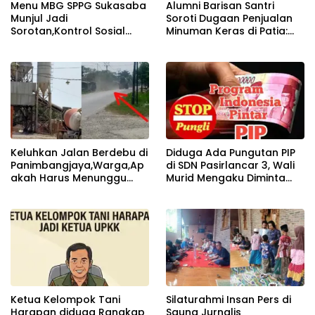
Menu MBG SPPG Sukasaba
Alumni Barisan Santri
Munjul Jadi
Soroti Dugaan Penjualan
Sorotan,Kontrol Sosial
Minuman Keras di Patia:
Minta Evaluasi Standar Gizi
Menjaga Moral Publik
dan Variasi Sajian
adalah Tanggung Jawab
Bersama
Keluhkan Jalan Berdebu di
Diduga Ada Pungutan PIP
Panimbangjaya,Warga,Ap
di SDN Pasirlancar 3, Wali
akah Harus Menunggu
Murid Mengaku Diminta
Kecelakaan Dulu
Rp50 Ribu per Siswa
Ketua Kelompok Tani
Silaturahmi Insan Pers di
Harapan diduga Rangkap
Saung Jurnalis