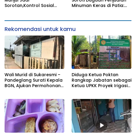
Munjul Jadi
Soroti Dugaan Penjualan
Sorotan,Kontrol Sosial
Minuman Keras di Patia:
Minta Evaluasi Standar Gizi
Menjaga Moral Publik
dan Variasi Sajian
adalah Tanggung Jawab
Bersama
Rekomendasi untuk kamu
Wali Murid di Sukaresmi –
Diduga Ketua Poktan
Pandeglang Surati Kepala
Rangkap Jabatan sebagai
BGN, Ajukan Permohonan
Ketua UPKK Proyek Irigasi
Agar Sidak dan Audit
Perpompaan Desa Bama,
Menyeluruh SPPG Cibungur
Pengelolaan Dana APBN
Rp155,7 Juta Disorot Publik