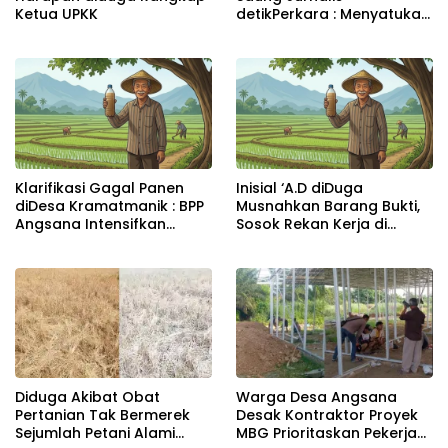
Ketua UPKK
detikPerkara : Menyatukan
Langkah, Meneguhkan
Kepedulian kepada Anak
Yatim
Klarifikasi Gagal Panen
Inisial ‘A.D diDuga
diDesa Kramatmanik : BPP
Musnahkan Barang Bukti,
Angsana Intensifkan
Sosok Rekan Kerja di
Pengawasan,Petani Akui
Jakarta Masih Misterius
Dilema Faktor Ekonomi
Diduga Akibat Obat
Warga Desa Angsana
Pertanian Tak Bermerek
Desak Kontraktor Proyek
Sejumlah Petani Alami
MBG Prioritaskan Pekerja