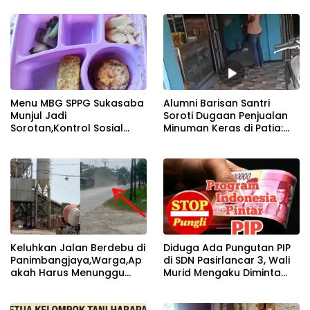
Menyeluruh SPPG Cibungur
Pengelolaan Dana APBN
Rp155,7 Juta Disorot Publik
Menu MBG SPPG Sukasaba
Alumni Barisan Santri
Munjul Jadi
Soroti Dugaan Penjualan
Sorotan,Kontrol Sosial
Minuman Keras di Patia:
Minta Evaluasi Standar Gizi
Menjaga Moral Publik
dan Variasi Sajian
adalah Tanggung Jawab
Bersama
Keluhkan Jalan Berdebu di
Diduga Ada Pungutan PIP
Panimbangjaya,Warga,Ap
di SDN Pasirlancar 3, Wali
akah Harus Menunggu
Murid Mengaku Diminta
Kecelakaan Dulu
Rp50 Ribu per Siswa