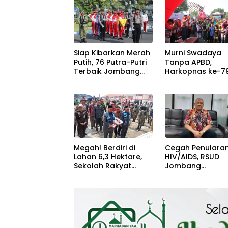
Jombang
Agustus Ke- 81 R
Siap Kibarkan Merah
Murni Swadaya
Putih, 76 Putra-Putri
Tanpa APBD,
Terbaik Jombang
Harkopnas ke-79
Mulai Jalani
Jombang Banjir
Pemusatan Latihan
Doorprize Umro
di Pendopo
dan Dimeriahka
Kabupaten
Ribuan Warga
Megah! Berdiri di
Cegah Penulara
Lahan 6,3 Hektare,
HIV/AIDS, RSUD
Sekolah Rakyat
Jombang
Jombang Tampung
Optimalkan Lay
370 Siswa dari
VCT dan Edukasi
Keluarga
Kesehatan Rema
Prasejahtera