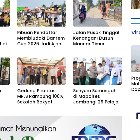
I
ASN
Muktamar NU ke-35
Vir
Ribuan Pendaftar
Jalan Rusak Tinggal
Membludak! Danrem
Kenangan! Dusun
 di
Cup 2026 Jadi Ajang
Mancar Timur
Berburu Bibit Baru
Jombang Kini Punya
h
Penembak Berbakat
Akses Paving Mulus
n
di Jombang
Berkat Program
Mantra 2026
«
Pro
Mal
Dap
n
Gedung Prioritas
Senyum Sumringah
Cim
MPLS Rampung 100%,
di Mapolres
Kan
Sekolah Rakyat
Jombang! 29 Pelajar
Fasi
anan
Jombang Siap
Berprestasi Terima
Sta
Sambut Siswa Baru
Beasiswa Langsung
ja
30 Juli 2026
dari Kapolres