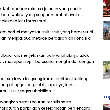
n. Keberadaan raksasa jalanan yang parkir
di “bom waktu” yang sangat membahayakan
akaan lalu lintas fatal.
am hari ini menyasar truk-truk yang berderet di
kan menjadi dua metode berdasarkan kondisi di
 Ubaidillah, menjelaskan bahwa pihaknya tidak
ar, meskipun sopir berusaha menghindar dengan
at sopirnya langsung kami jatuhi sanksi tilang
g ditinggal pergi oleh sopirnya, kami
tau ETLE,” tegas Ubaidillah.
Top
layangkan surat teguran tertulis serta
ai aturan parkir dan keselamatan berkendara