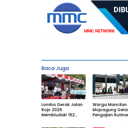
Baca Juga
Lomba Gerak Jalan
Warga Mancilan
Rojo 2026
Mojoagung Gela
Membludak! 162
Pengajian Rutina
Regu Siap Unjuk Gigi
Jumat Legi Sekal
Padati Rute Ngoro-
Sambut HUT 17