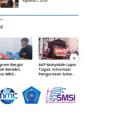
Agustus 1, 2026
al
»
gram Bergizi
AKP Muhyiddin Lupa
Sang Residivis R
ah Berisiko:
Tugas: Informasi
Berkuasa di
ur MBG
Pengurasan Solar
Sumedang: Mafi
alaka Menyatu
Diterima, Tapi Malah
Solar Subsidi
tor Desa,
Menunggu Orang
Beroperasi Tera
litas Jauh dari
Lain Carikan Bukti!
Terangan, Seola
ndar
Hukum Bungka