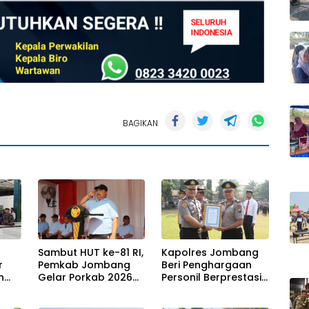
BAGIKAN
Sambut HUT ke-81 RI,
Kapolres Jombang
r
Pemkab Jombang
Beri Penghargaan
n
Gelar Porkab 2026
Personil Berprestasi,
igus
untuk Perkuat
Tegaskan Komitmen
Solidaritas Antar-
Zero Miras Jelang