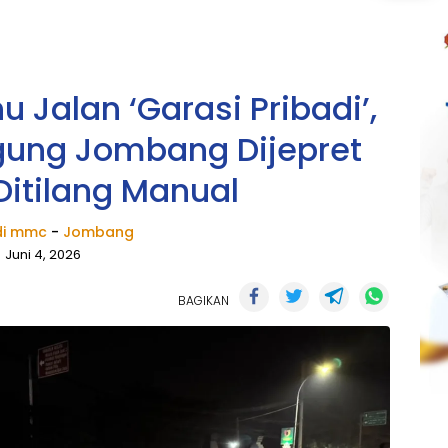
 Jalan ‘Garasi Pribadi’,
agung Jombang Dijepret
Ditilang Manual
i mmc
-
Jombang
Juni 4, 2026
BAGIKAN