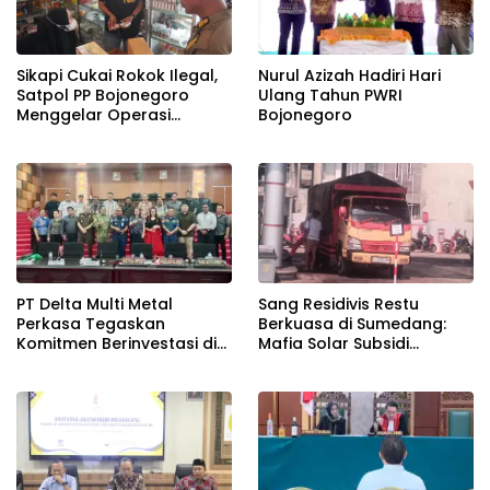
Sikapi Cukai Rokok Ilegal,
Nurul Azizah Hadiri Hari
Satpol PP Bojonegoro
Ulang Tahun PWRI
Menggelar Operasi
Bojonegoro
Gabungan
PT Delta Multi Metal
Sang Residivis Restu
Perkasa Tegaskan
Berkuasa di Sumedang:
Komitmen Berinvestasi di
Mafia Solar Subsidi
Bitung, DPRD Akan Tinjau
Beroperasi Terang-
Langsung Lokasi
Terangan, Seolah Hukum
Pemotongan Kapal
Bungkam