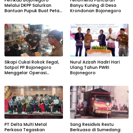
Pemkab Bojonegoro
Fenomena Pancuran
Melalui DKPP Salurkan
Banyu Kuning di Desa
Bantuan Pupuk Buat Petani
Krondonan Bojonegoro
Tembakau
Sikapi Cukai Rokok Ilegal,
Nurul Azizah Hadiri Hari
Satpol PP Bojonegoro
Ulang Tahun PWRI
Menggelar Operasi
Bojonegoro
Gabungan
PT Delta Multi Metal
Sang Residivis Restu
Perkasa Tegaskan
Berkuasa di Sumedang: