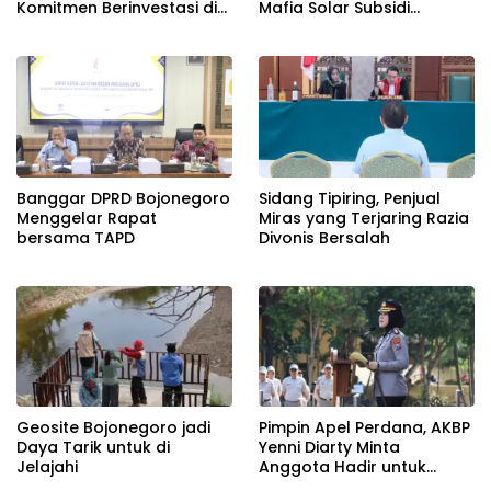
Komitmen Berinvestasi di
Mafia Solar Subsidi
Bitung, DPRD Akan Tinjau
Beroperasi Terang-
Langsung Lokasi
Terangan, Seolah Hukum
Pemotongan Kapal
Bungkam
Banggar DPRD Bojonegoro
Sidang Tipiring, Penjual
Menggelar Rapat
Miras yang Terjaring Razia
bersama TAPD
Divonis Bersalah
Geosite Bojonegoro jadi
Pimpin Apel Perdana, AKBP
Daya Tarik untuk di
Yenni Diarty Minta
Jelajahi
Anggota Hadir untuk
Masyarakat