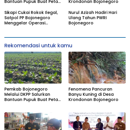
Bantuan Pupuk Buat Petani
Krondonan Bojonegoro
Tembakau
Sikapi Cukai Rokok Ilegal,
Nurul Azizah Hadiri Hari
Satpol PP Bojonegoro
Ulang Tahun PWRI
Menggelar Operasi
Bojonegoro
Gabungan
Rekomendasi untuk kamu
Pemkab Bojonegoro
Fenomena Pancuran
Melalui DKPP Salurkan
Banyu Kuning di Desa
Bantuan Pupuk Buat Petani
Krondonan Bojonegoro
Tembakau