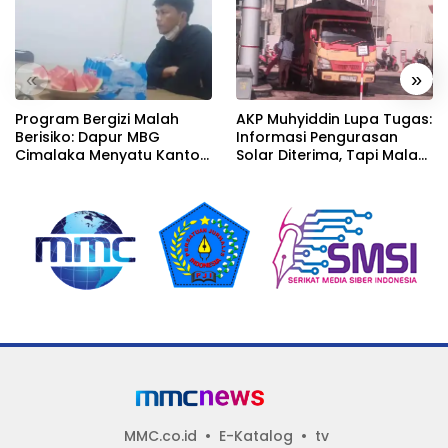
«
»
Program Bergizi Malah
AKP Muhyiddin Lupa Tugas:
Berisiko: Dapur MBG
Informasi Pengurasan
Cimalaka Menyatu Kantor
Solar Diterima, Tapi Malah
Desa, Fasilitas Jauh dari
Menunggu Orang Lain
Standar
Carikan Bukti!
MMC.co.id
E-Katalog
tv