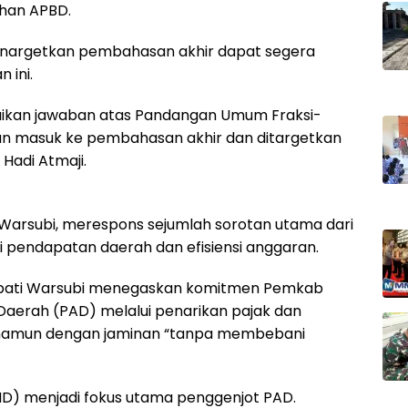
han APBD.
enargetkan pembahasan akhir dapat segera
 ini.
aikan jawaban atas Pandangan Umum Fraksi-
an masuk ke pembahasan akhir dan ditargetkan
 Hadi Atmaji.
 Warsubi, merespons sejumlah sorotan utama dari
i pendapatan daerah dan efisiensi anggaran.
 Bupati Warsubi menegaskan komitmen Pemkab
Daerah (PAD) melalui penarikan pajak dan
l, namun dengan jaminan “tanpa membebani
MD) menjadi fokus utama penggenjot PAD.