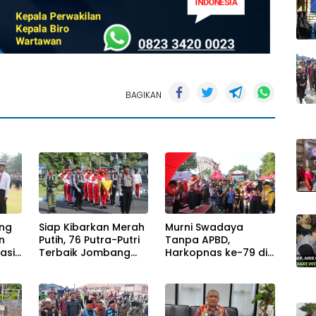
BAGIKAN
ng
Siap Kibarkan Merah
Murni Swadaya
n
Putih, 76 Putra-Putri
Tanpa APBD,
asi,
Terbaik Jombang
Harkopnas ke-79 di
tmen
Mulai Jalani
Jombang Banjir
g
Pemusatan Latihan
Doorprize Umroh
-35
di Pendopo
dan Dimeriahkan
Kabupaten
Ribuan Warga