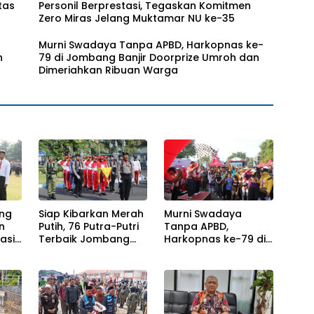
tas
Personil Berprestasi, Tegaskan Komitmen
Zero Miras Jelang Muktamar NU ke-35
Murni Swadaya Tanpa APBD, Harkopnas ke-
n
79 di Jombang Banjir Doorprize Umroh dan
Dimeriahkan Ribuan Warga
ng
Siap Kibarkan Merah
Murni Swadaya
n
Putih, 76 Putra-Putri
Tanpa APBD,
asi,
Terbaik Jombang
Harkopnas ke-79 di
tmen
Mulai Jalani
Jombang Banjir
g
Pemusatan Latihan
Doorprize Umroh
-35
di Pendopo
dan Dimeriahkan
Kabupaten
Ribuan Warga