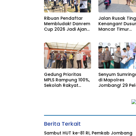
Ribuan Pendaftar
Jalan Rusak Tin
Membludak! Danrem
Kenangan! Dusu
Cup 2026 Jadi Ajang
Mancar Timur
Berburu Bibit Baru
Jombang Kini Pu
Penembak Berbakat
Akses Paving Mu
di Jombang
Berkat Program
Mantra 2026
Gedung Prioritas
Senyum Sumring
MPLS Rampung 100%,
di Mapolres
Sekolah Rakyat
Jombang! 29 Pel
Jombang Siap
Berprestasi Teri
Sambut Siswa Baru
Beasiswa Langs
30 Juli 2026
dari Kapolres
Berita Terkait
Sambut HUT ke-81 RI, Pemkab Jombang