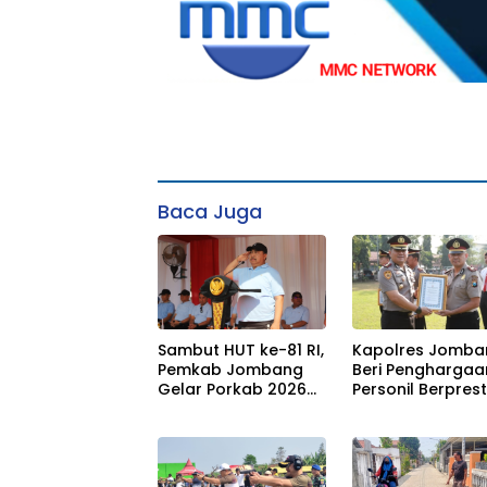
Baca Juga
Sambut HUT ke-81 RI,
Kapolres Jomba
Pemkab Jombang
Beri Penghargaa
Gelar Porkab 2026
Personil Berprest
untuk Perkuat
Tegaskan Komi
Solidaritas Antar-
Zero Miras Jelan
ASN
Muktamar NU ke