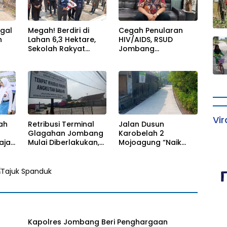
ggal
Megah! Berdiri di
Cegah Penularan
n
Lahan 6,3 Hektare,
HIV/AIDS, RSUD
Sekolah Rakyat
Jombang
nya
Jombang Tampung
Optimalkan Layanan
lus
370 Siswa dari
VCT dan Edukasi
Keluarga
Kesehatan Remaja
Prasejahtera
Vir
ah
Retribusi Terminal
Jalan Dusun
Glagahan Jombang
Karobelah 2
ajar
Mulai Diberlakukan,
Mojoagung “Naik
ma
Dishub Siap Evaluasi
Kelas”, Kini Lebih
ung
Target PAD 2026
Kokoh dan Tahan
Lama!
Kapolres Jombang Beri Penghargaan