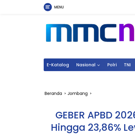
MENU
Langsung
ke
konten
E-Katalog
Nasional
Polri
TNI
Beranda
Jombang
GEBER APBD 202
Hingga 23,86% L