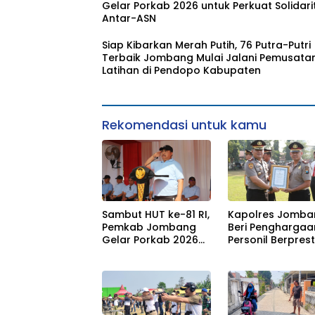
Gelar Porkab 2026 untuk Perkuat Solidari
Antar-ASN
Siap Kibarkan Merah Putih, 76 Putra-Putri
Terbaik Jombang Mulai Jalani Pemusata
Latihan di Pendopo Kabupaten
Rekomendasi untuk kamu
Sambut HUT ke-81 RI,
Kapolres Jomba
Pemkab Jombang
Beri Penghargaa
Gelar Porkab 2026
Personil Berprest
untuk Perkuat
Tegaskan Komi
Solidaritas Antar-
Zero Miras Jelan
ASN
Muktamar NU ke